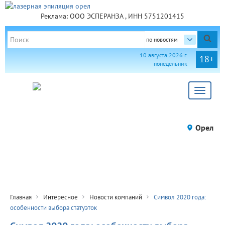
Реклама: ООО ЭСПЕРАНЗА , ИНН 5751201415
по новостям
10 августа 2026 г.
18+
понедельник
Toggle
navigat
Орел
Главная
Интересное
Новости компаний
Символ 2020 года:
особенности выбора статуэток