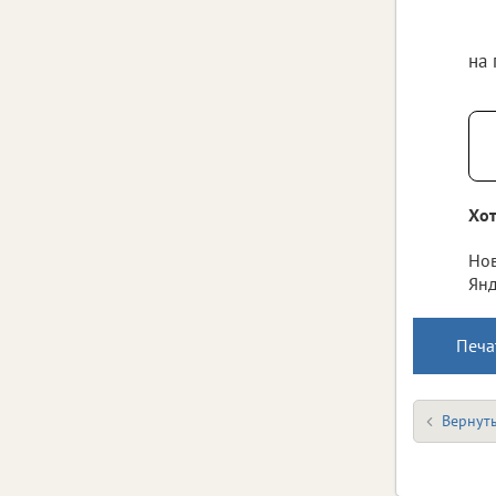
на
Хот
Нов
Янд
Печа
Вернуть