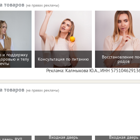
а товаров
(на правах рекламы)
 и поддержку
Восстановление по
доровью и телу
Консультация по питанию
родов
ечты
Реклама: Калмыкова Ю.А., ИНН 57510462913
а товаров
(на правах рекламы)
Входная дверь
Входная дверь
 дверь ВУД