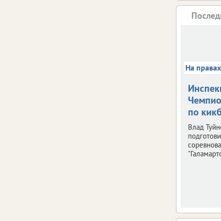
Послед
На права
Инспек
Чемпио
по кик
Влад Туйн
подготови
соревнов
"Галамарто