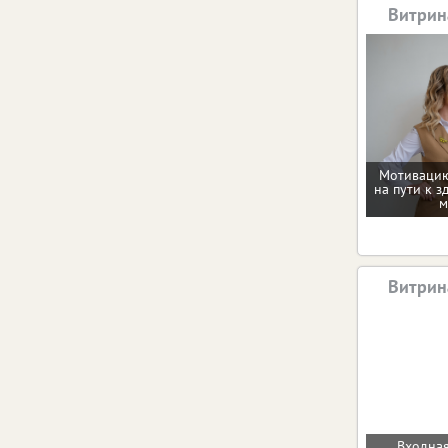
Витрин
Мотивацию
на пути к з
м
Витрин
Входная