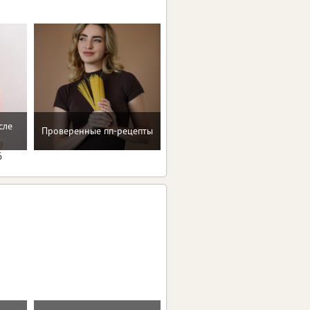
сле
Проверенные пп-рецепты
Программа снижения веса
6
Стальная дверь "Гермес