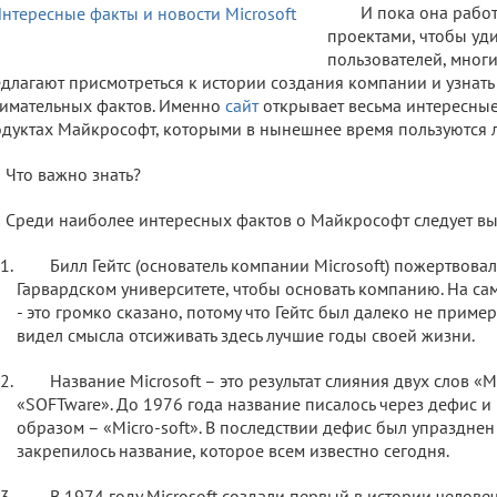
И пока она рабо
проектами, чтобы уди
пользователей, мног
длагают присмотреться к истории создания компании и узнать
имательных фактов. Именно
сайт
открывает весьма интересные
дуктах Майкрософт, которыми в нынешнее время пользуются л
Что важно знать?
Среди наиболее интересных фактов о Майкрософт следует в
Билл Гейтс (основатель компании Microsoft) пожертвова
Гарвардском университете, чтобы основать компанию. На са
- это громко сказано, потому что Гейтс был далеко не приме
видел смысла отсиживать здесь лучшие годы своей жизни.
Название Microsoft – это результат слияния двух слов 
«SOFTware». До 1976 года название писалось через дефис 
образом – «Micro-soft». В последствии дефис был упразднен
закрепилось название, которое всем известно сегодня.
В 1974 году Microsoft создали первый в истории челове