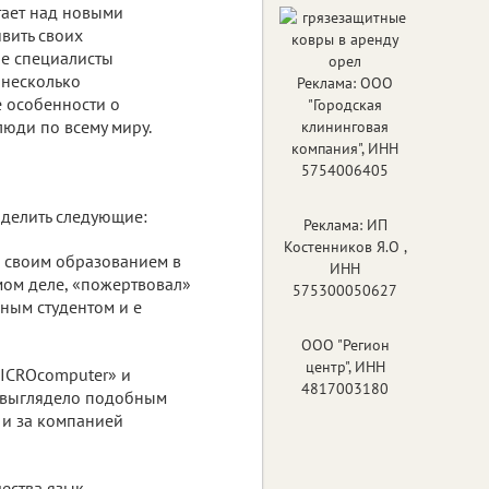
тает над новыми
вить своих
ие специалисты
 несколько
Реклама: ООО
 особенности о
"Городская
юди по всему миру.
клининговая
компания", ИНН
5754006405
ыделить следующие:
Реклама: ИП
Костенников Я.О ,
л своим образованием в
ИНН
мом деле, «пожертвовал»
575300050627
рным студентом и е
ООО "Регион
центр", ИНН
«MICROcomputer» и
4817003180
и выглядело подобным
 и за компанией
чества язык