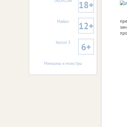
Обсессия
18+
пре
Майкл
12+
зан
про
Холоп 3
6+
Миньоны и монстры