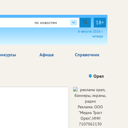
18+
по новостям
6 августа 2026 г.
четверг
онкурсы
Афиша
Справочник
Орел
Реклама: ООО
"Медиа Траст
Орёл", ИНН
7107062130