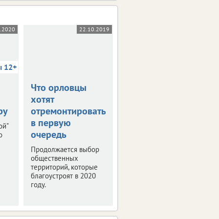
5.2020
22.10.2019
03.10.2019
ы 12+
Что орловцы
В столице
хотят
Черноземья
ру
отремонтировать
прошла пресс-
в первую
конференция
ой"
очередь
"РИФ-Воронеж
о
2019"
Продолжается выбор
общественных
Мероприятие было
территорий, которые
посвящено деловой
благоустроят в 2020
программе и этапам
году.
подготовки фестиваля
интернет-технологий.