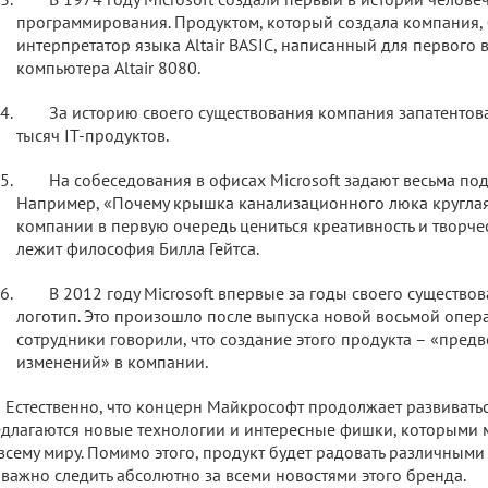
программирования. Продуктом, который создала компания, 
интерпретатор языка Altair BASIC, написанный для первого 
компьютера Altair 8080.
За историю своего существования компания запатентов
тысяч IT-продуктов.
На собеседования в офисах Microsoft задают весьма по
Например, «Почему крышка канализационного люка круглая
компании в первую очередь цениться креативность и творчес
лежит философия Билла Гейтса.
В 2012 году Microsoft впервые за годы своего существо
логотип. Это произошло после выпуска новой восьмой опер
сотрудники говорили, что создание этого продукта – «пред
изменений» в компании.
Естественно, что концерн Майкрософт продолжает развиватьс
длагаются новые технологии и интересные фишки, которыми м
всему миру. Помимо этого, продукт будет радовать различными
 важно следить абсолютно за всеми новостями этого бренда.