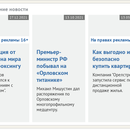
ние новости
27.12.2021
13.10.2021
13.0
х рекламы 16+
На правах реклам
ция от
Премьер-
Как выгодно и
на мира
министр РФ
безопасно
боксингу
побывал на
купить кварти
«Орловском
ов
Компания "Орелстр
титанике»
лся к
запустила сервис п
аниям с
дистанционной
Михаил Мишустин дал
м".
продаже жилья.
распоряжения по
Орловскому
многопрофильному
медцентру.