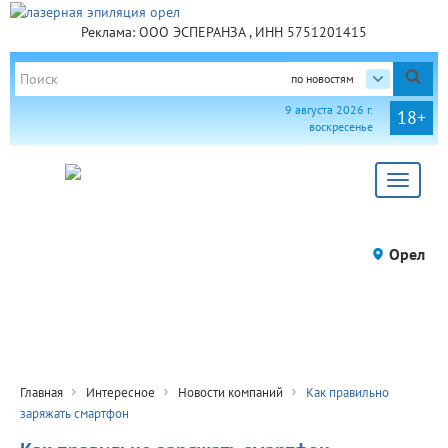
Реклама: ООО ЭСПЕРАНЗА , ИНН 5751201415
по новостям
9 августа 2026 г.
18+
воскресенье
Toggle
navigat
Орел
Главная
Интересное
Новости компаний
Как правильно
заряжать смартфон