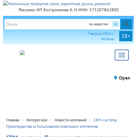
Реклама: ИП Костромичев А. Н. ИНН: 575207862800
по новостям
7 августа 2026 г.
18+
пятница
Toggle
navigat
Орел
Главная
Интересное
Новости компаний
CRM-система.
Преимущества использования отдельных элементов