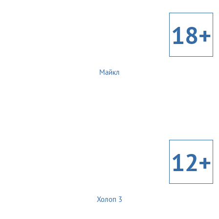
18+
Майкл
12+
Холоп 3