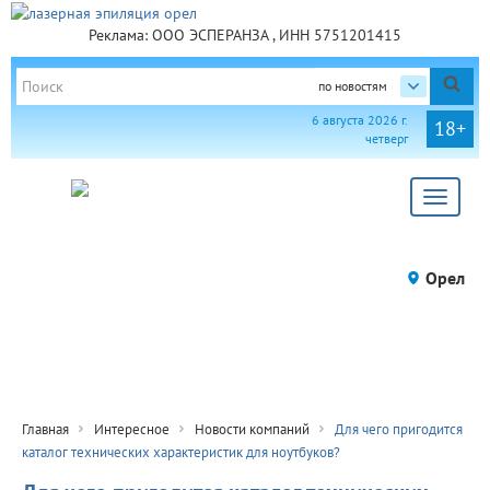
Реклама: ООО ЭСПЕРАНЗА , ИНН 5751201415
по новостям
6 августа 2026 г.
18+
четверг
Toggle
navigat
Орел
Главная
Интересное
Новости компаний
Для чего пригодится
каталог технических характеристик для ноутбуков?