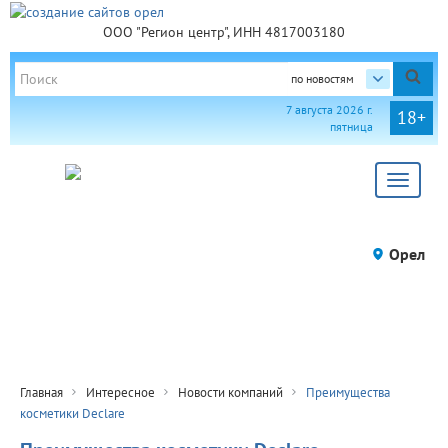
ООО "Регион центр", ИНН 4817003180
по новостям
7 августа 2026 г.
18+
пятница
Toggle
navigat
Орел
Главная
Интересное
Новости компаний
Преимущества
косметики Declare