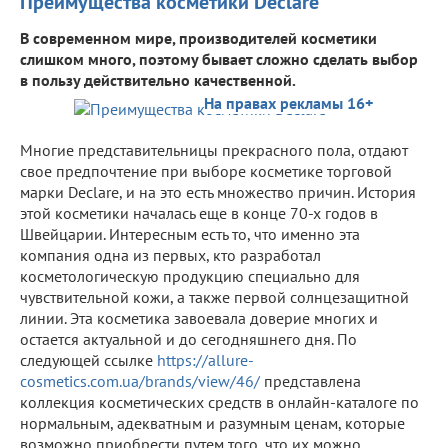
Преимущества косметики Declare
В современном мире, производителей косметики
слишком много, поэтому бывает сложно сделать выбор
в пользу действительно качественной.
На правах рекламы 16+
Многие представительницы прекрасного пола, отдают
свое предпочтение при выборе косметике торговой
марки Declare, и на это есть множество причин. История
этой косметики началась еще в конце 70-х годов в
Швейцарии. Интересным есть то, что именно эта
компания одна из первых, кто разработал
косметологическую продукцию специально для
чувствительной кожи, а также первой солнцезащитной
линии. Эта косметика завоевала доверие многих и
остается актуальной и до сегодняшнего дня. По
следующей ссылке
https
://
allure
-
cosmetics
.
com
.
ua
/
brands
/
view
/46/
представлена
коллекция косметических средств в онлайн-каталоге по
нормальным, адекватным и разумным ценам, которые
возможно приобрести путем того, что их можно