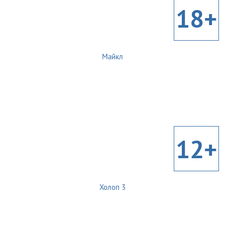
18+
Майкл
12+
Холоп 3