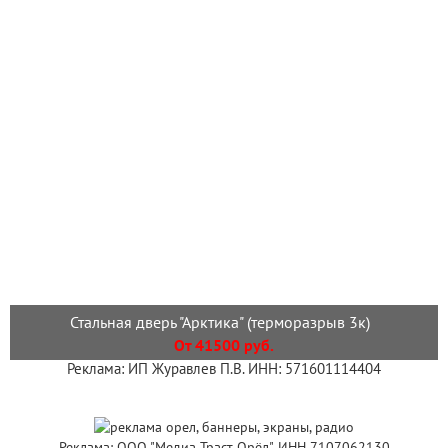
Стальная дверь "Арктика" (терморазрыв 3к)
От 41500 руб.
Реклама: ИП Журавлев П.В. ИНН: 571601114404
Реклама: ООО "Медиа Траст Орёл", ИНН 7107062130