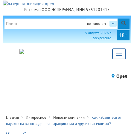
Реклама: ООО ЭСПЕРАНЗА , ИНН 5751201415
по новостям
9 августа 2026 г.
18+
воскресенье
Toggle
navigat
Орел
Главная
Интересное
Новости компаний
Как избавиться от
паучков на винограде при выращивании и других насекомых?