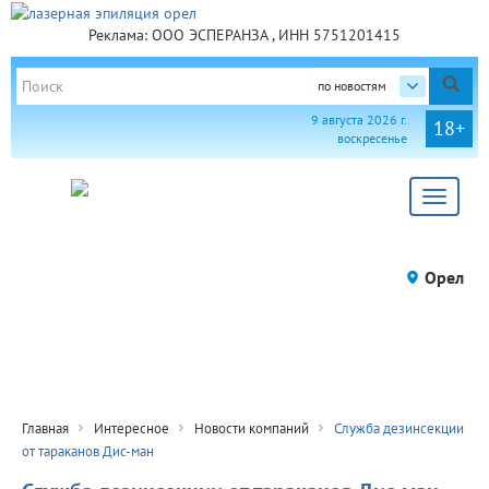
Реклама: ООО ЭСПЕРАНЗА , ИНН 5751201415
по новостям
9 августа 2026 г.
18+
воскресенье
Toggle
navigat
Орел
Главная
Интересное
Новости компаний
Служба дезинсекции
от тараканов Дис-ман