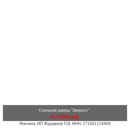
Стальная дверь "Эверест"
От 35200 руб.
Реклама: ИП Журавлев П.В. ИНН: 571601114404