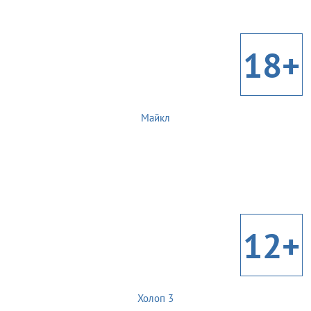
18+
Майкл
12+
Холоп 3