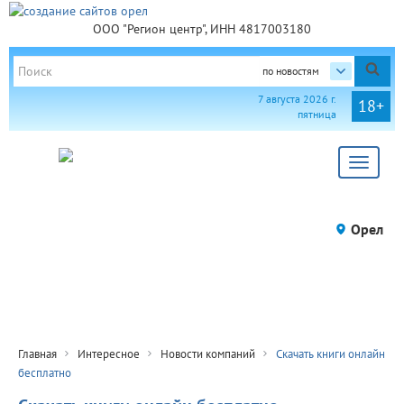
ООО "Регион центр", ИНН 4817003180
по новостям
7 августа 2026 г.
18+
пятница
Toggle
navigat
Орел
Главная
Интересное
Новости компаний
Скачать книги онлайн
бесплатно