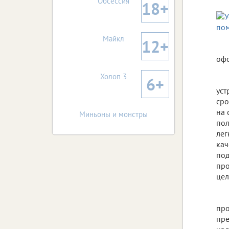
Обсессия
18+
Майкл
12+
офо
Холоп 3
6+
уст
сро
на 
Миньоны и монстры
пол
лег
кач
под
про
цел
про
пре