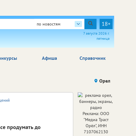
18+
по новостям
7 августа 2026 г.
пятница
онкурсы
Афиша
Справочник
Орел
щений
Реклама: ООО
"Медиа Траст
Орёл", ИНН
се продумать до
7107062130