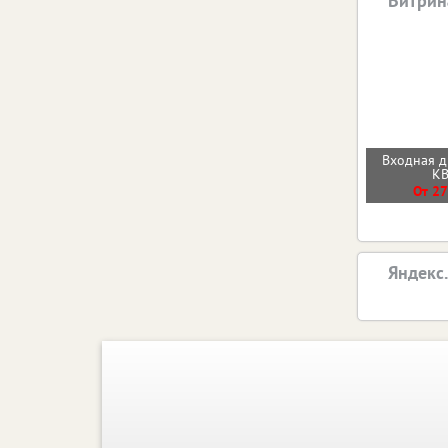
Витрин
Входная 
К
От 27
Яндекс