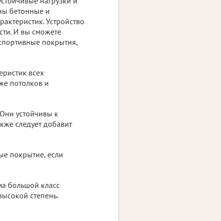
стойчивые нагрузки и
тны бетонные и
актеристик. Устройство
ти. И вы сможете
 спортивные покрытия,
еристик всех
кже потолков и
 Они устойчивы к
акже следует добавит
ые покрытие, если
ма большой класс
высокой степень.