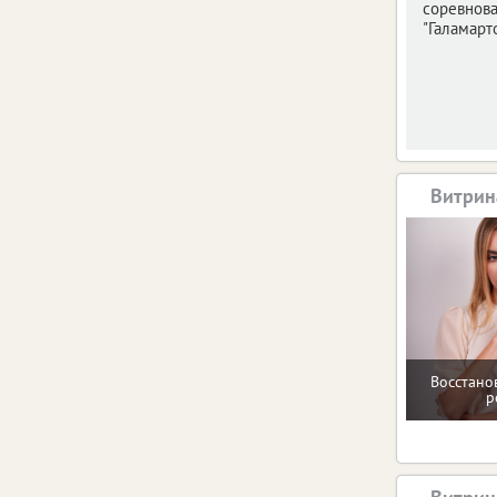
соревнов
"Галамарто
Витрин
Восстано
р