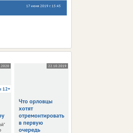
17 июня 2019 г. 15:45
5.2020
22.10.2019
03.10.2019
ы 12+
Что орловцы
В столице
хотят
Черноземья
ру
отремонтировать
прошла пресс-
в первую
конференция
ой"
очередь
"РИФ-Воронеж
о