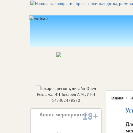
Реклама: ИП Токарев А.М., ИНН
Главная
И
575402478570
Ус
18+
Анонс мероприятий
Дл
ме