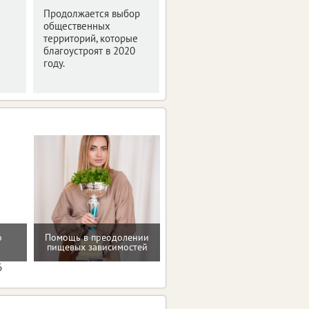
2019"
Продолжается выбор
общественных
Мероприятие было
территорий, которые
посвящено деловой
благоустроят в 2020
программе и этапам
году.
подготовки фестиваля
интернет-технологий.
о
Помощь в преодолении
Консультация по питанию
пищевых зависимостей
6