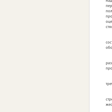
над
пер
пол
про
оце
стя
сос
обо
раз
про
тре
стр
жес