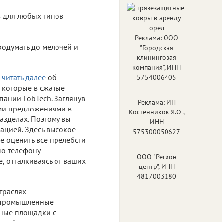
в для любых типов
Реклама: ООО
родумать до мелочей и
"Городская
клининговая
компания", ИНН
е
читать далее
об
5754006405
 которые в сжатые
ании LobTech. Заглянув
Реклама: ИП
семи предложениями в
Костенников Я.О ,
азделах. Поэтому вы
ИНН
ацией. Здесь высокое
575300050627
е оценить все преле6сти
по телефону
ООО "Регион
, отталкиваясь от ваших
центр", ИНН
4817003180
траслях
, промышленные
нные площадки с