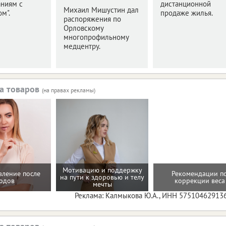
аниям с
дистанционной
Михаил Мишустин дал
м".
продаже жилья.
распоряжения по
Орловскому
многопрофильному
медцентру.
а товаров
(на правах рекламы)
Мотивацию и поддержку
вление после
Рекомендации п
на пути к здоровью и телу
одов
коррекции веса
мечты
Реклама: Калмыкова Ю.А., ИНН 57510462913