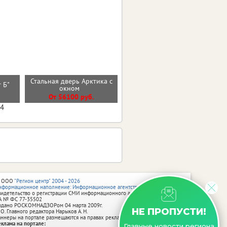
Стальная дверь Арктика с
Входная дверь МОЛДИНГ
т Б"
окном
ЭМАЛИТ БЕЛЫЙ
От 56100 руб.
От 30100 руб.
04
 ООО
"Регион центр" 2004 - 2026
нформационное наполнение: Информационное агентство vRossii.ru
видетельство о регистрации СМИ информационного агентства vRossii.ru
А № ФС 77‑35502
ыдано РОСКОМНАДЗОРом 04 марта 2009г.
НЕ ПРОПУСТИ!
 О. Главного редактора Нарыков А. Н.
аннеры на портале размещаются на правах рекламы.
еклама на портале:
Главные новости региона