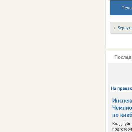
Печа
Вернуть
Послед
На права
Инспек
Чемпио
по кик
Влад Туйн
подготови