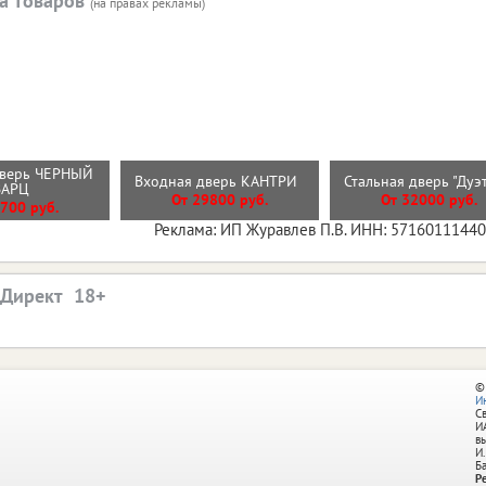
а товаров
(на правах рекламы)
дверь ЧЕРНЫЙ
Входная дверь КАНТРИ
Стальная дверь "Дуэ
ВАРЦ
От 29800 руб.
От 32000 руб.
700 руб.
Реклама: ИП Журавлев П.В. ИНН: 5716011144
.Директ
©
И
С
И
в
И.
Б
Р