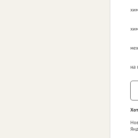
хим
хим
мех
на
Хот
Нов
Янд