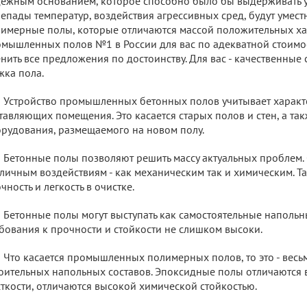
ежным основанием, которое способно было бы выдерживать у
епады температур, воздействия агрессивных сред, будут умес
имерные полы, которые отличаются массой положительных хар
мышленных полов №1 в России для вас по адекватной стоимос
нить все предложения по достоинству. Для вас - качественные
жка пола.
Устройство промышленных бетонных полов учитывает характ
тавляющих помещения. Это касается старых полов и стен, а та
рудования, размещаемого на новом полу.
Бетонные полы позволяют решить массу актуальных проблем.
личным воздействиям - как механическим так и химическим. Т
чность и легкость в очистке.
Бетонные полы могут выступать как самостоятельные напольн
бования к прочности и стойкости не слишком высоки.
Что касается промышленных полимерных полов, то это - весь
оительных напольных составов. Эпоксидные полы отличаются 
ткости, отличаются высокой химической стойкостью.