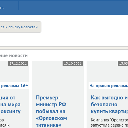
ть
ся к списку новостей
ние новости
27.12.2021
13.10.2021
13.0
х рекламы 16+
На правах реклам
ция от
Премьер-
Как выгодно и
на мира
министр РФ
безопасно
боксингу
побывал на
купить кварти
«Орловском
ов
Компания "Орелстр
титанике»
лся к
запустила сервис п