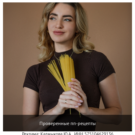
Проверенные пп-рецепты
Реклама: Калмыкова Ю.А., ИНН 575104629136