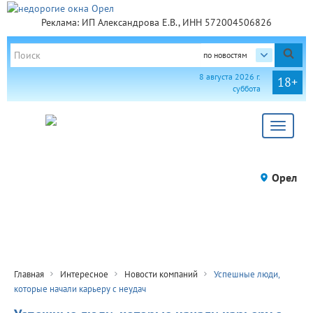
Реклама: ИП Александрова Е.В., ИНН 572004506826
по новостям
8 августа 2026 г.
18+
суббота
Toggle
navigat
Орел
Главная
Интересное
Новости компаний
Успешные люди,
которые начали карьеру с неудач