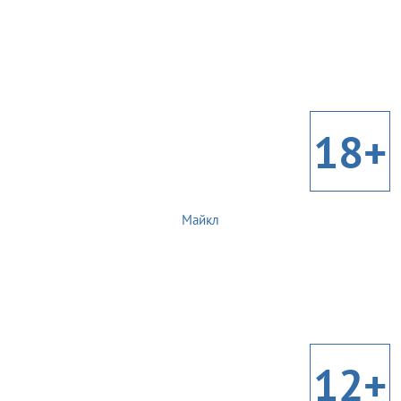
18+
Майкл
12+