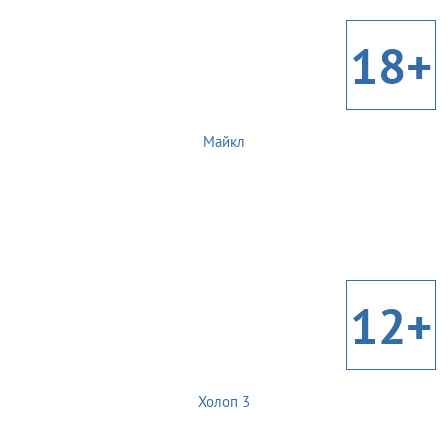
18+
Майкл
12+
Холоп 3