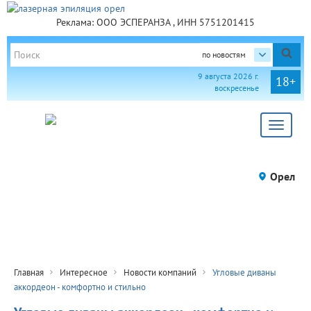
Реклама: ООО ЭСПЕРАНЗА , ИНН 5751201415
по новостям
9 августа 2026 г.
18+
воскресенье
Toggle
navigat
Орел
Главная
Интересное
Новости компаний
Угловые диваны
аккордеон - комфортно и стильно