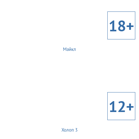
18+
Майкл
12+
Холоп 3