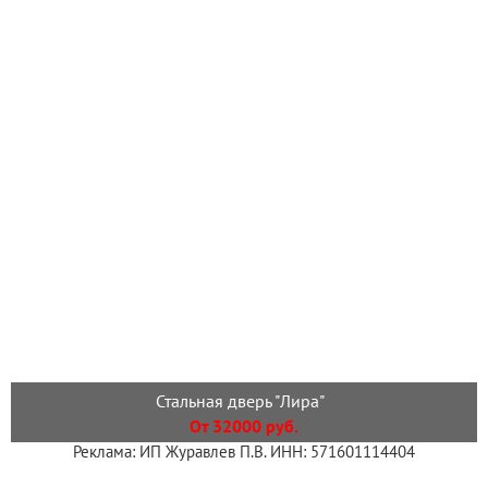
Стальная дверь "Лира"
От 32000 руб.
Реклама: ИП Журавлев П.В. ИНН: 571601114404