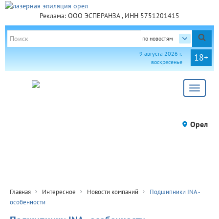
Реклама: ООО ЭСПЕРАНЗА , ИНН 5751201415
по новостям
9 августа 2026 г.
18+
воскресенье
Toggle
navigat
Орел
Главная
Интересное
Новости компаний
Подшипники INA -
особенности