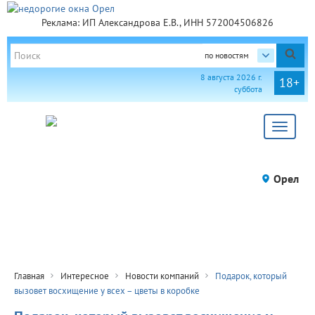
Реклама: ИП Александрова Е.В., ИНН 572004506826
по новостям
8 августа 2026 г.
18+
суббота
Toggle
navigat
Орел
Главная
Интересное
Новости компаний
Подарок, который
вызовет восхищение у всех – цветы в коробке