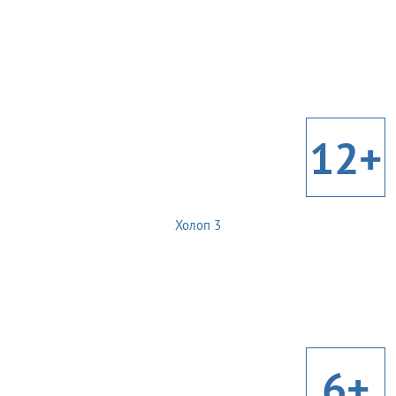
12+
Холоп 3
6+