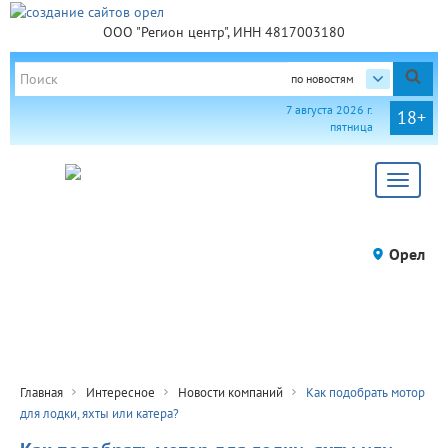
ООО "Регион центр", ИНН 4817003180
по новостям
7 августа 2026 г.
18+
пятница
Toggle
navigat
Орел
Главная
Интересное
Новости компаний
Как подобрать мотор
для лодки, яхты или катера?