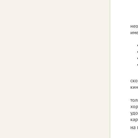
нео
име
ско
кин
тол
хор
удо
кар
на