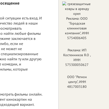
посещение
ой ситуации есть вход. И
Реклама: ООО
ичество людей в наши
"Городская
осматривать
клининговая
о найти любые фильмы
компания", ИНН
5754006405
режиме заключается в
либо, если не
 не может не
Реклама: ИП
 а специализированные
Костенников Я.О ,
жно найти ту или другую
ИНН
е комедии, и
575300050627
фильмы, которые
ООО "Регион
центр", ИНН
4817003180
 смотреть фильмы онлайн.
ент кинокартин на
подходящий вариант.