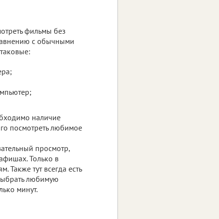
отреть фильмы без
сравнению с обычными
 таковые:
ера;
мпьютер;
обходимо наличие
того посмотреть любимое
язательный просмотр,
афишах. Только в
 Также тут всегда есть
 выбрать любимую
лько минут.