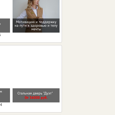
Мотивацию и поддержку
о
на пути к здоровью и телу
Консультация по питанию
мечты
6
см
Входная дверь 11см
Стальная дверь "Дуэт"
ИЗОТЕРМА СЕРЕБРО
От 36000 руб.
От 35500 руб.
04