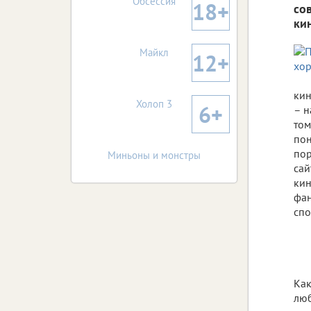
Обсессия
18+
со
ки
Майкл
12+
кин
Холоп 3
6+
– н
том
пон
пор
Миньоны и монстры
сай
кин
фан
спо
Как
люб