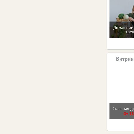
Домашние 
тре
Витрин
Стальная д
От 35