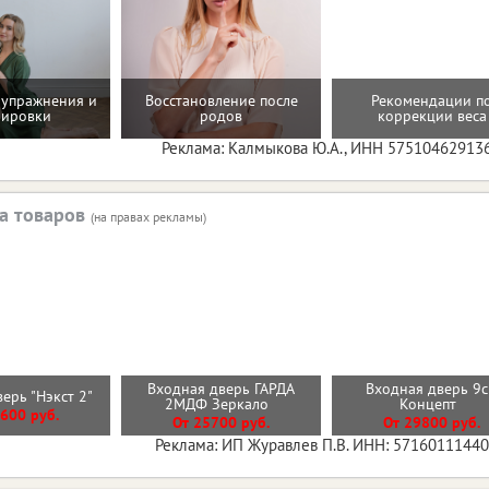
упражнения и
Восстановление после
Рекомендации п
нировки
родов
коррекции веса
Реклама: Калмыкова Ю.А., ИНН 57510462913
а товаров
(на правах рекламы)
Входная дверь ГАРДА
Входная дверь 9
верь "Нэкст 2"
2МДФ Зеркало
Концепт
600 руб.
От 25700 руб.
От 29800 руб.
Реклама: ИП Журавлев П.В. ИНН: 5716011144