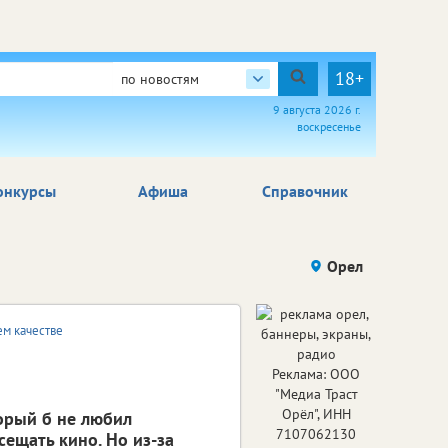
18+
по новостям
9 августа 2026 г.
воскресенье
онкурсы
Афиша
Справочник
Орел
м качестве
Реклама: ООО
"Медиа Траст
Орёл", ИНН
орый б не любил
7107062130
ещать кино. Но из-за