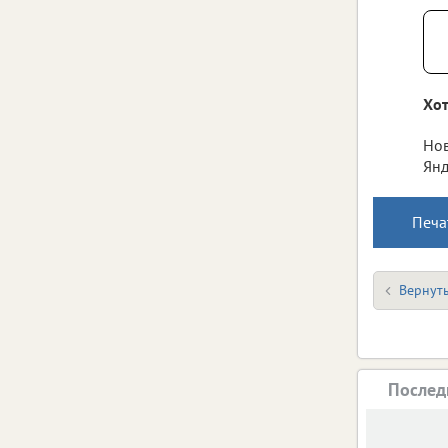
Хот
Нов
Янд
Печа
Вернуть
Послед