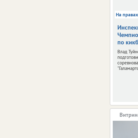
На права
Инспек
Чемпио
по кик
Влад Туйн
подготови
соревнов
"Галамарто
Витрин