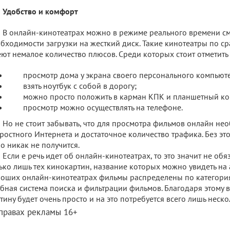
Удобство и комфорт
В онлайн-кинотеатрах можно в режиме реального времени см
бходимости загрузки на жесткий диск. Такие кинотеатры по 
ют немалое количество плюсов. Среди которых стоит отметить
просмотр дома у экрана своего персонального компьют
взять ноутбук с собой в дорогу;
можно просто положить в карман КПК и планшетный ко
просмотр можно осуществлять на телефоне.
Но не стоит забывать, что для просмотра фильмов онлайн не
ростного Интернета и достаточное количество трафика. Без э
о никак не получится.
Если е речь идет об онлайн-кинотеатрах, то это значит не об
ько лишь тех кинокартин, название которых можно увидеть на 
оших онлайн-кинотеатрах фильмы распределены по категориям.
бная система поиска и фильтрации фильмов. Благодаря этому
тину будет очень просто и на это потребуется всего лишь неско
 правах рекламы 16+