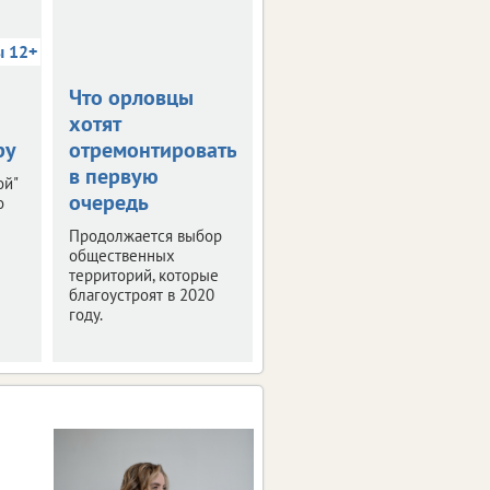
ы 12+
Что орловцы
В столице
хотят
Черноземья
ру
отремонтировать
прошла пресс-
в первую
конференция
ой"
очередь
"РИФ-Воронеж
о
2019"
Продолжается выбор
общественных
Мероприятие было
территорий, которые
посвящено деловой
благоустроят в 2020
программе и этапам
году.
подготовки фестиваля
интернет-технологий.