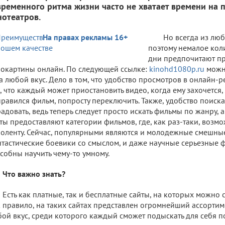
временного ритма жизни часто не хватает времени на 
нотеатров.
На правах рекламы 16+
Но всегда из люб
поэтому немалое кол
дни предпочитают пр
окартины онлайн. По следующей ссылке:
kinohd1080p.ru
можн
а любой вкус. Дело в том, что удобство просмотров в онлайн-
, что каждый может приостановить видео, когда ему захочется, 
равился фильм, попросту переключить. Также, удобство поиска
адовать, ведь теперь следует просто искать фильмы по жанру,
ты предоставляют категории фильмов, где, как раз-таки, возмо
оленту. Сейчас, популярными являются и молодежные смешны
тастические боевики со смыслом, и даже научные серьезные 
собны научить чему-то умному.
Что важно знать?
Есть как платные, так и бесплатные сайты, на которых можно
 правило, на таких сайтах представлен огромнейший ассортим
ой вкус, среди которого каждый сможет подыскать для себя 