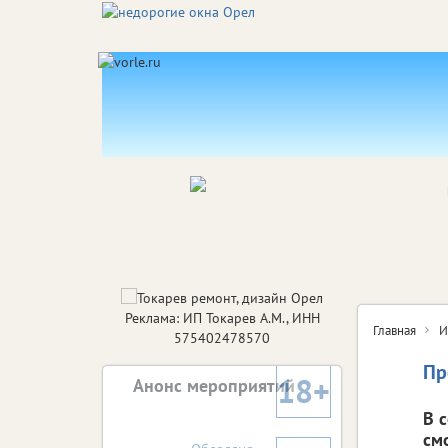
Реклама: ИП Токарев А.М., ИНН
Главная
И
575402478570
Пр
18+
Анонс мероприятий
В 
см