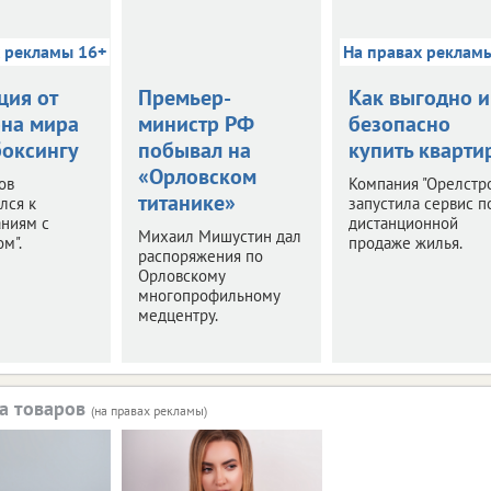
х рекламы 16+
На правах реклам
ция от
Премьер-
Как выгодно и
на мира
министр РФ
безопасно
боксингу
побывал на
купить кварти
«Орловском
ов
Компания "Орелстр
титанике»
лся к
запустила сервис п
аниям с
дистанционной
Михаил Мишустин дал
м".
продаже жилья.
распоряжения по
Орловскому
многопрофильному
медцентру.
а товаров
(на правах рекламы)