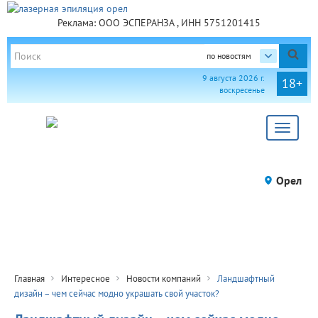
Реклама: ООО ЭСПЕРАНЗА , ИНН 5751201415
по новостям
9 августа 2026 г.
18+
воскресенье
Toggle
navigat
Орел
Главная
Интересное
Новости компаний
Ландшафтный
дизайн – чем сейчас модно украшать свой участок?