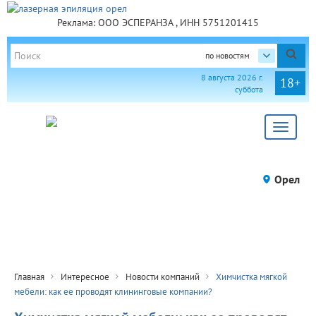
Реклама: ООО ЭСПЕРАНЗА , ИНН 5751201415
по новостям
8 августа 2026 г.
18+
суббота
Toggle
navigat
Орел
Главная
Интересное
Новости компаний
Химчистка мягкой
мебели: как ее проводят клининговые компании?