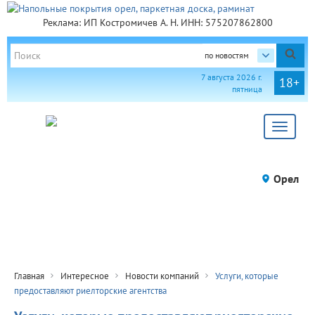
Реклама: ИП Костромичев А. Н. ИНН: 575207862800
по новостям
7 августа 2026 г.
18+
пятница
Toggle
navigat
Орел
Главная
Интересное
Новости компаний
Услуги, которые
предоставляют риелторские агентства