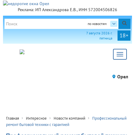
Реклама: ИП Александрова Е.В., ИНН 572004506826
по новостям
7 августа 2026 г.
18+
пятница
Toggle
navigat
Орел
Главная
Интересное
Новости компаний
Профессиональный
ремонт бытовой техники с гарантией