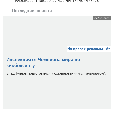
Реклама: ИП Токарев А.М., ИНН 575402478570
Последние новости
27.12.2021
На правах рекламы 16+
Инспекция от Чемпиона мира по
кикбоксингу
Влад Туйнов подготовился к соревнованиям с "Галамартом".