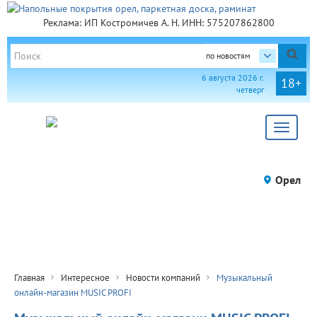
Реклама: ИП Костромичев А. Н. ИНН: 575207862800
по новостям
6 августа 2026 г.
18+
четверг
Toggle
navigat
Орел
Главная
Интересное
Новости компаний
Музыкальный
онлайн-магазин MUSIC PROFI