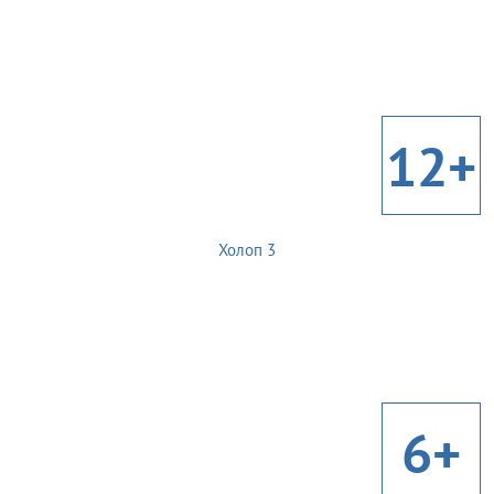
12+
Холоп 3
6+