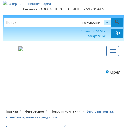
Реклама: ООО ЭСПЕРАНЗА , ИНН 5751201415
по новостям
9 августа 2026 г.
18+
воскресенье
Toggle
navigat
Орел
Главная
Интересное
Новости компаний
Быстрый монтаж
кран-балки, важность редуктора