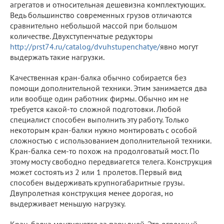
агрегатов и относительная дешевизна комплектующих.
Ведь большинство современных грузов отличаются
сравнительно небольшой массой при большом
количестве. Двухступенчатые редукторы
http://prst74.ru/catalog/dvuhstupenchatye/
явно могут
выдержать такие нагрузки.
Качественная кран-балка обычно собирается без
помощи дополнительной техники. Этим занимается два
или вообще один работник фирмы. Обычно им не
требуется какой-то сложной подготовки. Любой
специалист способен выполнить эту работу. Только
некоторым кран-балки нужно монтировать с особой
сложностью с использованием дополнительной техники.
Кран-балка сем-то похож на продолговатый мост. По
этому мосту свободно передвиагется телега. Конструкция
может состоять из 2 или 1 пролетов. Первый вид
способен выдерживать крупногабаритные грузы.
Двупролетная конструкция менее дорогая, но
выдерживает меньшую нагрузку.
Кран-балка монтируется за пару дней. Это огромный