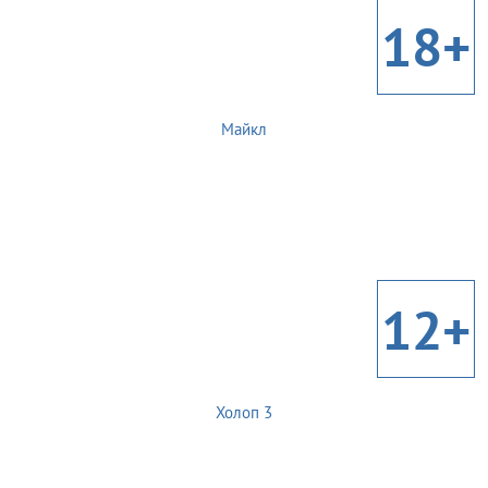
18+
Майкл
12+
Холоп 3