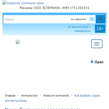
Реклама: ООО ЭСПЕРАНЗА , ИНН 5751201415
по новостям
10 августа 2026 г.
18+
понедельник
Toggle
navigat
Орел
Главная
Интересное
Новости компаний
Как выбрать седло
для велосипеда