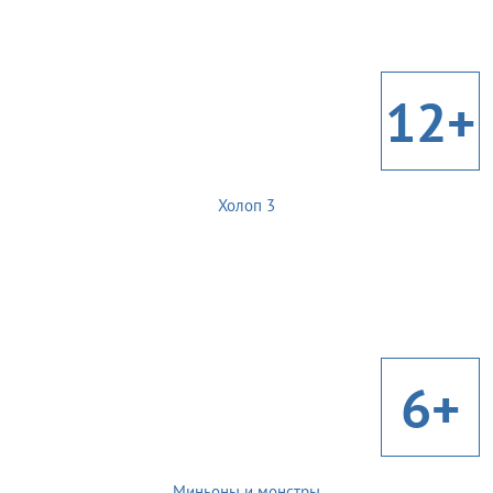
12+
Холоп 3
6+
Миньоны и монстры