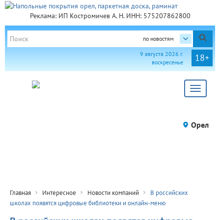
Реклама: ИП Костромичев А. Н. ИНН: 575207862800
по новостям
9 августа 2026 г.
18+
воскресенье
Toggle
navigat
Орел
Главная
Интересное
Новости компаний
В российских
школах появятся цифровые библиотеки и онлайн-меню