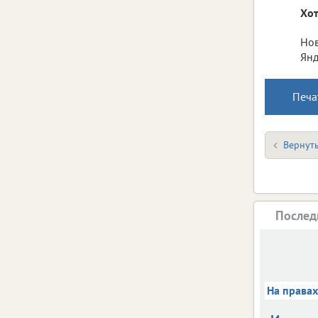
Хот
Нов
Янд
Печа
Вернуть
Послед
На права