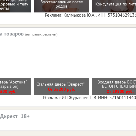
Восстановление после
доровью и телу
Консультация по пи
родов
ечты
Реклама: Калмыкова Ю.А., ИНН 57510462913
а товаров
(на правах рекламы)
верь "Арктика"
Входная дверь БОС
Стальная дверь "Эверест"
разрыв 3к)
БЕТОН СНЕЖНЫ
От 35200 руб.
500 руб.
От 29800 руб.
Реклама: ИП Журавлев П.В. ИНН: 5716011144
.Директ