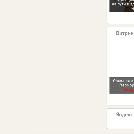
на пути к з
м
Витрин
Стальная д
(термо
От 41
Яндекс