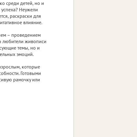
ко среди детей, но и
о успеха? Неужели
тся, раскраски для
итативное влияние.
ием – проведением
то любители живописи
сующие темы, но и
тельных эмоций.
 взрослым, которые
собности. Готовыми
сивую рамочку или