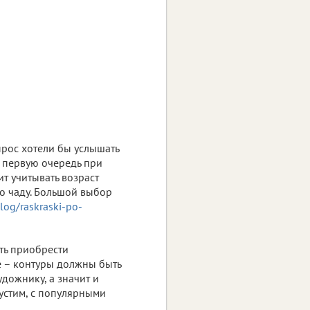
прос хотели бы услышать
В первую очередь при
т учитывать возраст
ло чаду. Большой выбор
alog/raskraski-po-
ть приобрести
е – контуры должны быть
дожнику, а значит и
устим, с популярными