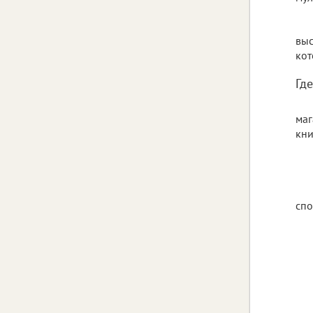
выс
кот
Гд
маг
кн
спо