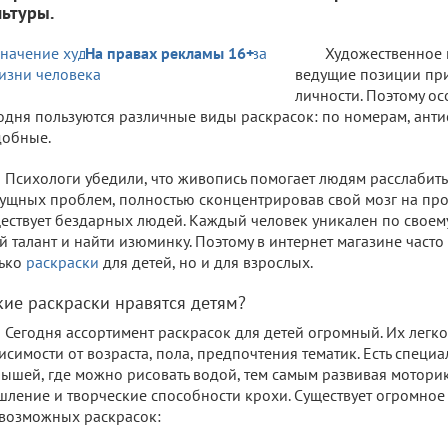
льтуры.
На правах рекламы 16+
Художественное 
ведущие позиции пр
личности. Поэтому о
одня пользуются различные виды раскрасок: по номерам, анти
добные.
Психологи убедили, что живопись помогает людям расслабитьс
ущных проблем, полностью сконцентрировав свой мозг на про
ествует бездарных людей. Каждый человек уникален по своему,
й талант и найти изюминку. Поэтому в интернет магазине часто
лько
раскраски
для детей, но и для взрослых.
кие раскраски нравятся детям?
Сегодня ассортимент раскрасок для детей огромный. Их легк
исимости от возраста, пола, предпочтения тематик. Есть специ
ышей, где можно рисовать водой, тем самым развивая моторик
ление и творческие способности крохи. Существует огромное
возможных раскрасок: