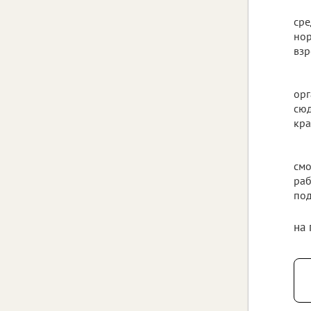
сре
нор
взр
орг
сюд
кра
смо
раб
под
на