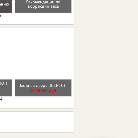
Рекомендации по
Помощь в преодолении
танию
коррекции веса
пищевых зависимостей
6
ТОН
Входная дверь 9см МДФ/
Входная дверь ЭВЕРЕСТ
Й
МДФ Лакобель Линии
От 36600 руб.
От 30000 руб.
04