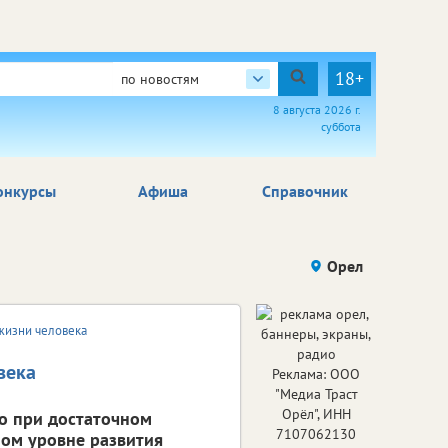
18+
по новостям
8 августа 2026 г.
суббота
онкурсы
Афиша
Справочник
Орел
жизни человека
века
Реклама: ООО
"Медиа Траст
Орёл", ИНН
ко при достаточном
7107062130
ом уровне развития