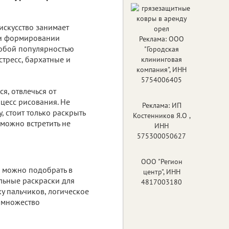
искусство занимает
и формировании
Реклама: ООО
собой популярностью
"Городская
стресс, бархатные и
клининговая
компания", ИНН
5754006405
я, отвлечься от
цесс рисования. Не
Реклама: ИП
 стоит только раскрыть
Костенников Я.О ,
 можно встретить не
ИНН
575300050627
ООО "Регион
о можно подобрать в
центр", ИНН
альные раскраски для
4817003180
у пальчиков, логическое
 множество