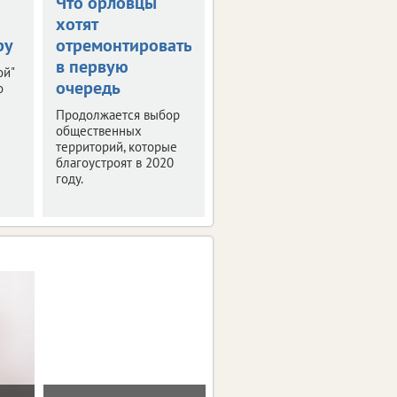
Что орловцы
В столице
хотят
Черноземья
ру
отремонтировать
прошла пресс-
в первую
конференция
ой"
очередь
"РИФ-Воронеж
о
2019"
Продолжается выбор
общественных
Мероприятие было
территорий, которые
посвящено деловой
благоустроят в 2020
программе и этапам
году.
подготовки фестиваля
интернет-технологий.