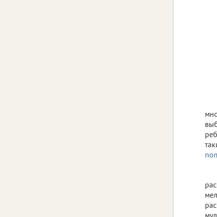
мно
выб
реб
так
nom
рас
мел
рас
мул