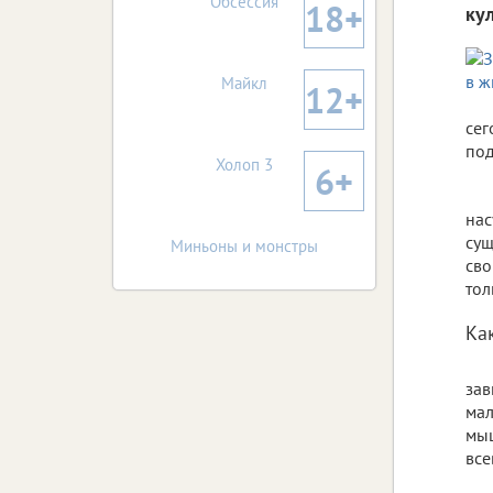
Обсессия
18+
ку
Майкл
12+
сег
по
Холоп 3
6+
нас
сущ
Миньоны и монстры
сво
то
Ка
зав
мал
мыш
все