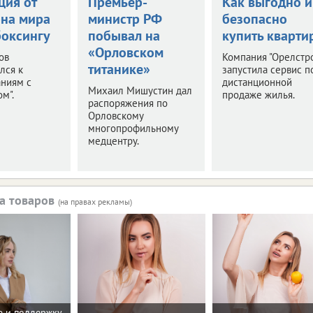
ция от
Премьер-
Как выгодно и
на мира
министр РФ
безопасно
боксингу
побывал на
купить кварти
«Орловском
ов
Компания "Орелстр
титанике»
лся к
запустила сервис п
аниям с
дистанционной
Михаил Мишустин дал
м".
продаже жилья.
распоряжения по
Орловскому
многопрофильному
медцентру.
а товаров
(на правах рекламы)
 и поддержку