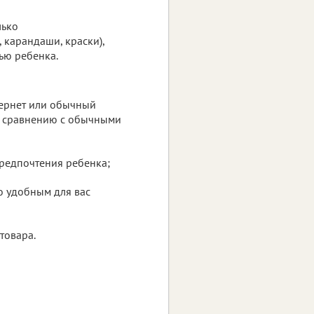
лько
карандаши, краски),
ью ребенка.
тернет или обычный
о сравнению с обычными
предпочтения ребенка;
о удобным для вас
товара.