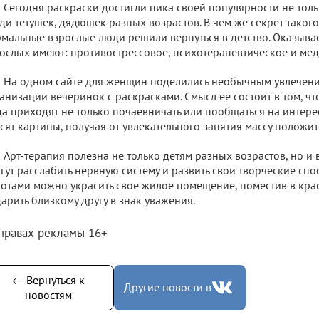
Сегодня раскраски достигли пика своей популярности не толь
ди тетушек, дядюшек разных возрастов. В чем же секрет таког
мальные взрослые люди решили вернуться в детство. Оказывае
ослых имеют: противострессовое, психотерапевтическое и мед
На одном сайте для женщин поделились необычным увлечен
анизации вечеринок с раскрасками. Смысл ее состоит в том, ч
а приходят не только почаевничать или пообщаться на интере
сят картины, получая от увлекательного занятия массу положи
Арт-терапия полезна не только детям разных возрастов, но и
гут расслабить нервную систему и развить свои творческие спо
отами можно украсить свое жилое помещение, поместив в кра
арить близкому другу в знак уважения.
 правах рекламы 16+
← Вернуться к
Другие новости в
новостям