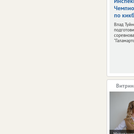
Инспек
Чемпио
по кик
Влад Туйн
подготови
соревнов
"Галамарто
Витрин
Мотивацию