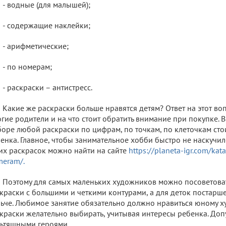
- водные (для малышей);
- содержащие наклейки;
- арифметические;
- по номерам;
- раскраски – антистресс.
Какие же раскраски больше нравятся детям? Ответ на этот во
гие родители и на что стоит обратить внимание при покупке. 
оре любой раскраски по цифрам, по точкам, по клеточкам стои
енка. Главное, чтобы занимательное хобби быстро не наскучи
их раскрасок можно найти на сайте
https://planeta-igr.com/kat
eram/.
Поэтому для самых маленьких художников можно посоветова
краски с большими и четкими контурами, а для деток постарш
ьче. Любимое занятие обязательно должно нравиться юному ху
краски желательно выбирать, учитывая интересы ребенка. Доп
ьтяшными героями.