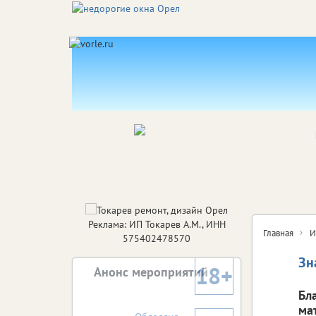
Реклама: ИП Токарев А.М., ИНН
Главная
И
575402478570
Зн
18+
Анонс мероприятий
Бл
ма