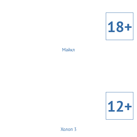
18+
Майкл
12+
Холоп 3