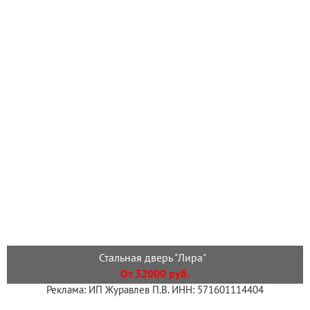
Стальная дверь "Лира"
От 32000 руб.
Реклама: ИП Журавлев П.В. ИНН: 571601114404