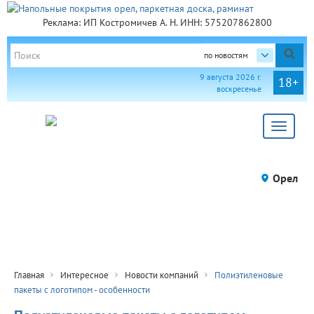
Реклама: ИП Костромичев А. Н. ИНН: 575207862800
по новостям
9 августа 2026 г.
18+
воскресенье
Toggle
navigat
Орел
Главная
Интересное
Новости компаний
Полиэтиленовые
пакеты с логотипом - особенности