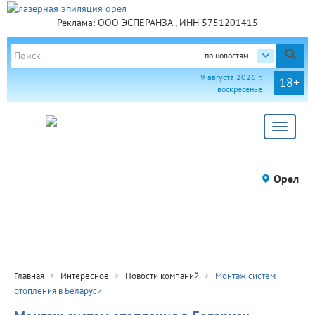
Реклама: ООО ЭСПЕРАНЗА , ИНН 5751201415
по новостям
9 августа 2026 г.
18+
воскресенье
Toggle
navigat
Орел
Главная
Интересное
Новости компаний
Монтаж систем
отопления в Беларуси