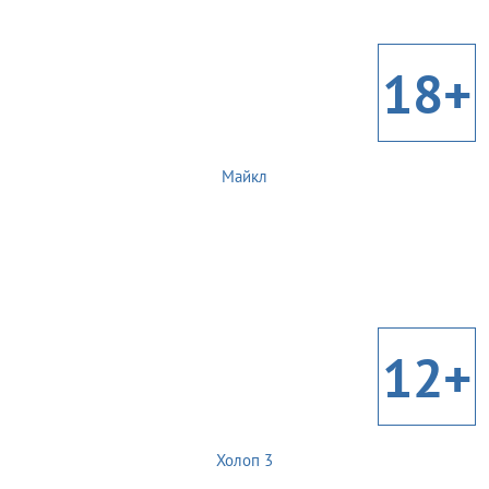
18+
Майкл
12+
Холоп 3