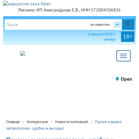
Реклама: ИП Александрова Е.В., ИНН 572004506826
по новостям
6 августа 2026 г.
18+
четверг
Toggle
navigat
Орел
Главная
Интересное
Новости компаний
Прием и вывоз
металлолома - удобно и выгодно