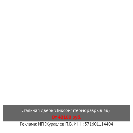
Стальная дверь "Диксон" (терморазрыв 3к)
От 40100 руб.
Реклама: ИП Журавлев П.В. ИНН: 571601114404