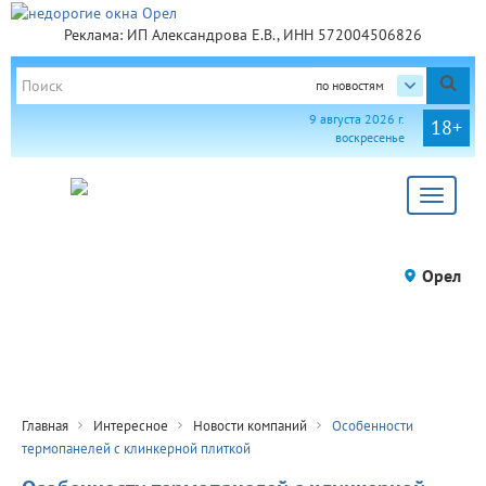
Реклама: ИП Александрова Е.В., ИНН 572004506826
по новостям
9 августа 2026 г.
18+
воскресенье
Toggle
navigat
Орел
Главная
Интересное
Новости компаний
Особенности
термопанелей с клинкерной плиткой