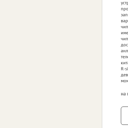
уст
про
зап
вар
чип
име
чип
дос
анл
тел
кит
R-s
дев
мом
на