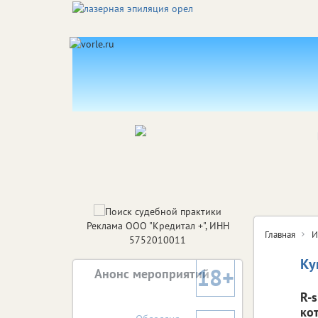
Реклама ООО "Кредитал +", ИНН
Главная
И
5752010011
Ку
18+
Анонс мероприятий
R-
ко