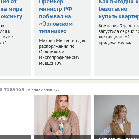
ция от
Премьер-
Как выгодно и
на мира
министр РФ
безопасно
боксингу
побывал на
купить кварти
«Орловском
ов
Компания "Орелстр
титанике»
лся к
запустила сервис п
аниям с
дистанционной
Михаил Мишустин дал
м".
продаже жилья.
распоряжения по
Орловскому
многопрофильному
медцентру.
а товаров
(на правах рекламы)