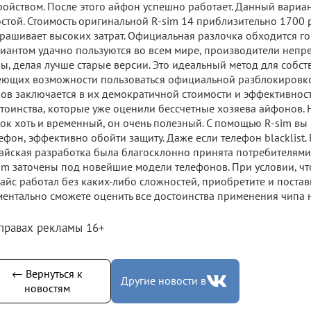
ройством. После этого айфон успешно работает. Данный вариа
стой. Стоимость оригинальной R-sim 14 приблизительно 1700 
рашивает высоких затрат. Официальная разлочка обходится г
иантом удачно пользуются во всем мире, производители неп
ы, делая лучше старые версии. Это идеальный метод для собст
ющих возможности пользоваться официальной разблокировк
ов заключается в их демократичной стоимости и эффективнос
тоинства, которые уже оценили бессчетные хозяева айфонов. Н
ок хоть и временный, он очень полезный. С помощью R-sim вы
ефон, эффективно обойти защиту. Даже если телефон blacklist
айская разработка была благосклонно принята потребителями
im заточены под новейшие модели телефонов. При условии, чт
айс работал без каких-либо сложностей, приобретите и поставь
ентально сможете оценить все достоинства применения чипа 
 правах рекламы 16+
← Вернуться к
Другие новости в
новостям