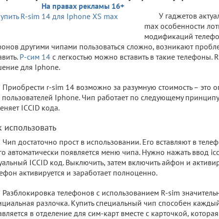
На правах рекламы 16+
У гаджетов актуа
max особенности лот
модификаций телефо
онов другими чипами пользоваться сложно, возникают пробле
авить.
Р-сим 14
с легкостью можно вставить в такие телефоны. 
ение для Iphone.
Приобрести r-sim 14 возможно за разумную стоимость – это 
 пользователей Iphone. Чип работает по следующему принцип
еняет ICCID кода.
к использовать
Чип достаточно прост в использовании. Его вставляют в телеф
го автоматически появляется меню чипа. Нужно нажать ввод iccid 
уальный ICCID код. Выключить, затем включить айфон и активиро
ефон активируется и заработает полноценно.
Разблокировка телефонов с использованием R-sim значитель
циальная разлочка. Купить специальный чип способен каждый
авляется в отделение для сим-карт вместе с карточкой, которая