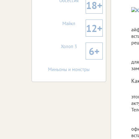
Обсессия
18+
Майкл
12+
айф
вст
реш
Холоп 3
6+
для
зам
Миньоны и монстры
Ка
это
акт
Тел
офи
вст