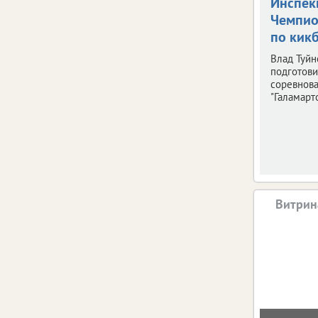
Инспек
Чемпио
по кик
Влад Туйн
подготови
соревнов
"Галамарто
Витрин