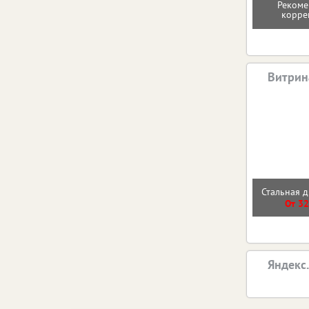
Рекоме
корре
Витрин
Стальная д
От 32
Яндекс