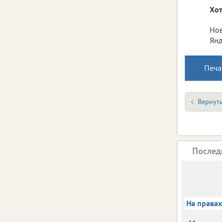
Хот
Нов
Янд
Печа
Вернуть
Послед
На права