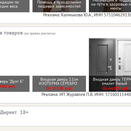
Мотивацию и подде
ндации по
Помощь в преодолении
на пути к здоровью и
кции веса
пищевых зависимостей
мечты
Реклама: Калмыкова Ю.А., ИНН 57510462913
а товаров
(на правах рекламы)
Входная дверь 11см
Входная дверь ТЕР
верь "Дуэт Б"
ИЗОТЕРМА СЕРЕБРО
эмалит белый
000 руб.
От 35500 руб.
От 44000 руб.
Реклама: ИП Журавлев П.В. ИНН: 5716011144
.Директ