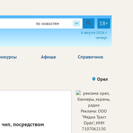
18+
по новостям
6 августа 2026 г.
четверг
онкурсы
Афиша
Справочник
Орел
Реклама: ООО
"Медиа Траст
Орёл", ИНН
 чип, посредством
7107062130