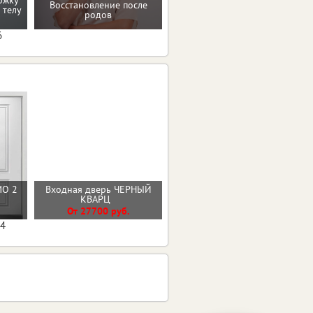
ржку
Восстановление после
 телу
Программа снижения веса
родов
6
МО 2
Входная дверь ЧЕРНЫЙ
Входная дверь ЭВЕРЕСТ
КВАРЦ
От 36600 руб.
От 27700 руб.
04