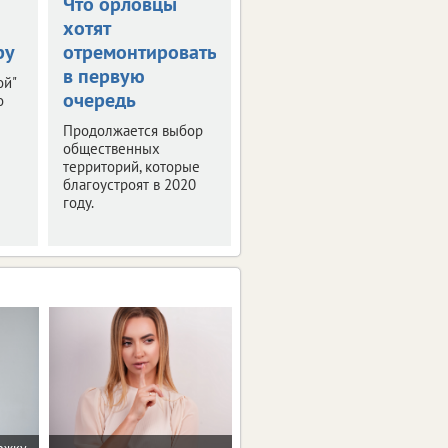
Что орловцы
В столице
хотят
Черноземья
ру
отремонтировать
прошла пресс-
в первую
конференция
ой"
очередь
"РИФ-Воронеж
о
2019"
Продолжается выбор
общественных
Мероприятие было
территорий, которые
посвящено деловой
благоустроят в 2020
программе и этапам
году.
подготовки фестиваля
интернет-технологий.