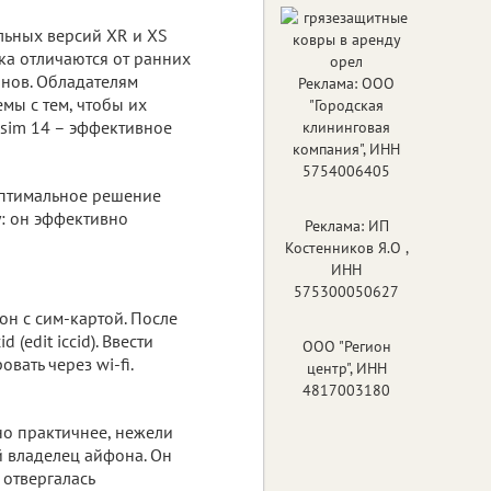
льных версий XR и XS
ка отличаются от ранних
нов. Обладателям
Реклама: ООО
мы с тем, чтобы их
"Городская
Rsim 14 – эффективное
клининговая
компания", ИНН
5754006405
оптимальное решение
у: он эффективно
Реклама: ИП
Костенников Я.О ,
ИНН
575300050627
он с сим-картой. После
(edit iccid). Ввести
ООО "Регион
вать через wi-fi.
центр", ИНН
4817003180
но практичнее, нежели
 владелец айфона. Он
 отвергалась