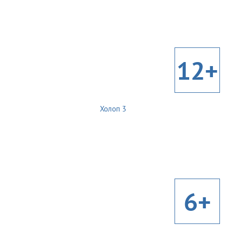
12+
Холоп 3
6+