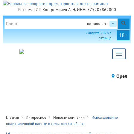
Реклама: ИП Костромичев А. Н. ИНН: 575207862800
по новостям
7 августа 2026 г.
18+
пятница
Toggle
navigat
Орел
Главная
Интересное
Новости компаний
Использование
полиэтиленовой пленки в сельском хозяйстве