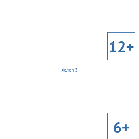
12+
Холоп 3
6+