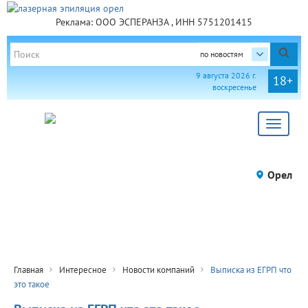
Реклама: ООО ЭСПЕРАНЗА , ИНН 5751201415
по новостям
9 августа 2026 г.
18+
воскресенье
Toggle
navigat
Орел
Главная
Интересное
Новости компаний
Выписка из ЕГРП что
это такое