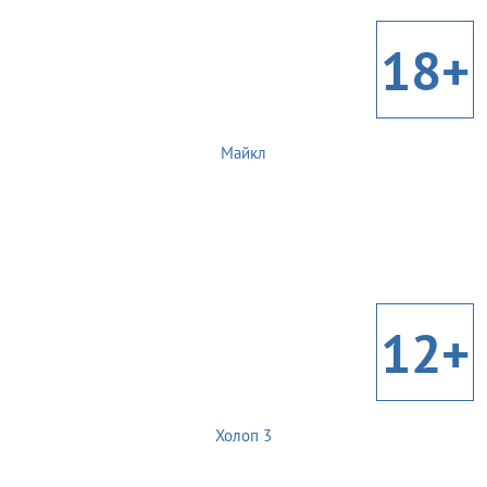
18+
Майкл
12+
Холоп 3