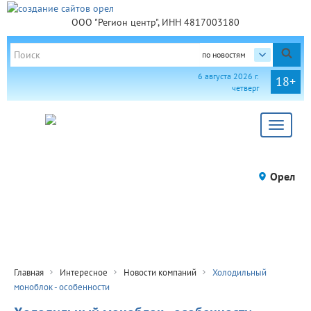
ООО "Регион центр", ИНН 4817003180
по новостям
6 августа 2026 г.
18+
четверг
Toggle
navigat
Орел
Главная
Интересное
Новости компаний
Холодильный
моноблок - особенности