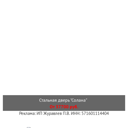
Стальная дверь "Солана"
От 37700 руб.
Реклама: ИП Журавлев П.В. ИНН: 571601114404