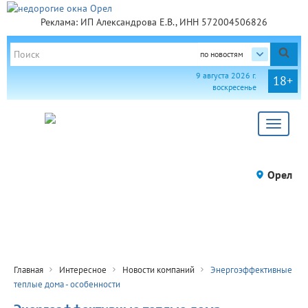
Реклама: ИП Александрова Е.В., ИНН 572004506826
по новостям
9 августа 2026 г.
18+
воскресенье
Toggle
navigat
Орел
Главная
Интересное
Новости компаний
Энергоэффективные
теплые дома - особенности