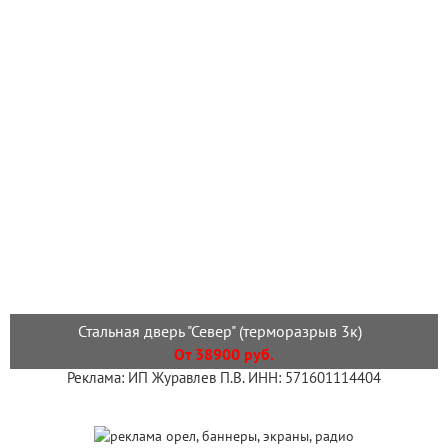
Стальная дверь "Север" (терморазрыв 3к)
От 38900 руб.
Реклама: ИП Журавлев П.В. ИНН: 571601114404