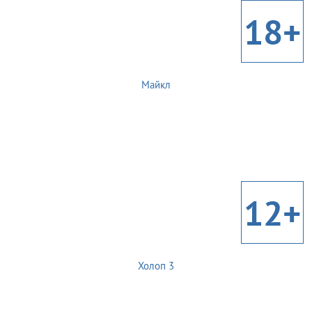
18+
Майкл
12+
Холоп 3