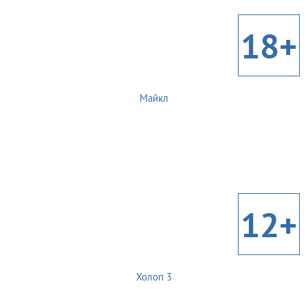
18+
Майкл
12+
Холоп 3