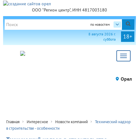
ООО "Регион центр", ИНН 4817003180
по новостям
8 августа 2026 г.
18+
суббота
Toggle
navigat
Орел
Главная
Интересное
Новости компаний
Технический надзор
в строительстве - особенности