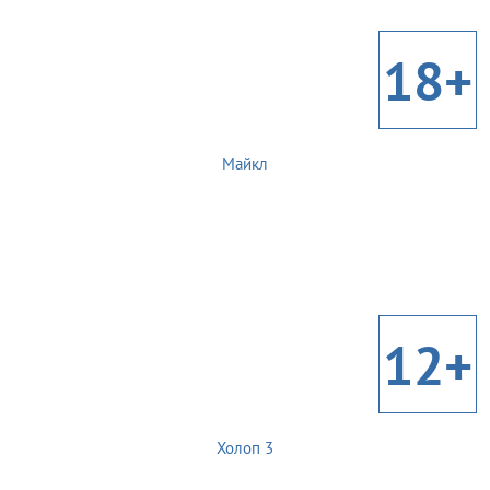
18+
Майкл
12+
Холоп 3