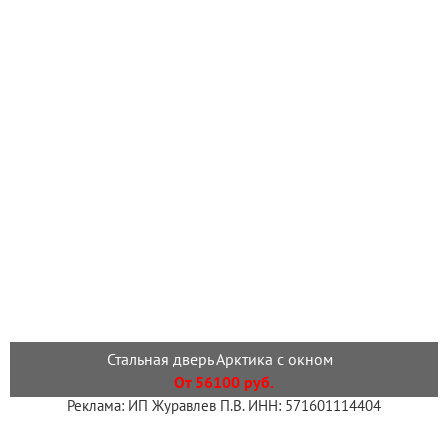
Стальная дверь Арктика с окном
От 56100 руб.
Реклама: ИП Журавлев П.В. ИНН: 571601114404