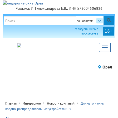
Реклама: ИП Александрова Е.В., ИНН 572004506826
по новостям
9 августа 2026 г.
18+
воскресенье
Toggle
navigat
Орел
Главная
Интересное
Новости компаний
Для чего нужны
вводно-распределительные устройства ВРУ