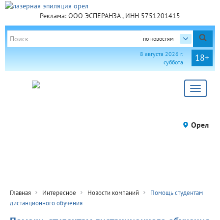
Реклама: ООО ЭСПЕРАНЗА , ИНН 5751201415
по новостям
8 августа 2026 г.
18+
суббота
Toggle
navigat
Орел
Главная
Интересное
Новости компаний
Помощь студентам
дистанционного обучения