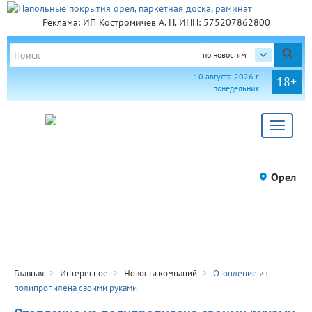
Реклама: ИП Костромичев А. Н. ИНН: 575207862800
по новостям
10 августа 2026 г.
18+
понедельник
Toggle
navigat
Орел
Главная
Интересное
Новости компаний
Отопление из
полипропилена своими руками