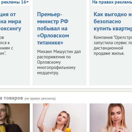
х рекламы 16+
На правах реклам
ция от
Премьер-
Как выгодно и
на мира
министр РФ
безопасно
боксингу
побывал на
купить кварти
«Орловском
ов
Компания "Орелстр
титанике»
лся к
запустила сервис п
аниям с
дистанционной
Михаил Мишустин дал
м".
продаже жилья.
распоряжения по
Орловскому
многопрофильному
медцентру.
а товаров
(на правах рекламы)