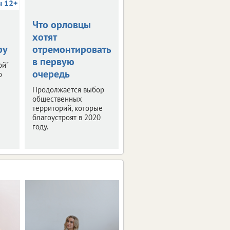
ы 12+
Что орловцы
В столице
хотят
Черноземья
ру
отремонтировать
прошла пресс-
в первую
конференция
ой"
очередь
"РИФ-Воронеж
о
2019"
Продолжается выбор
общественных
Мероприятие было
территорий, которые
посвящено деловой
благоустроят в 2020
программе и этапам
году.
подготовки фестиваля
интернет-технологий.