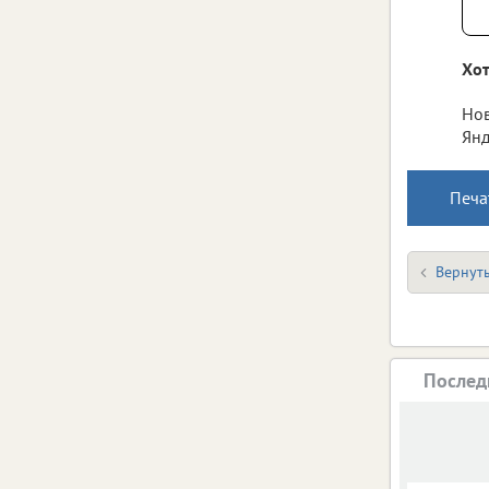
Хот
Нов
Янд
Печа
Вернуть
Послед