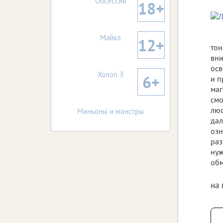
Обсессия
18+
Майкл
12+
тон
вни
осв
Холоп 3
6+
и п
маг
смо
люс
Миньоны и монстры
дал
озн
раз
нуж
обм
на