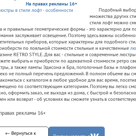
На правах рекламы 16+
Подобный выбор
множества других сти
стиля лофт можно см
а и правильные геометрические формы - это характерно для п
мания заслуживает освещение. Поэтому здесь важны особенн
етительных приборов, которые характерны для подобного сти
риоберсти по лояльной стоимости стильные и качественные
лю
азине RETRO STYLE. Для вас - стильные и современные люстры 
жете выбрать и приобрести по адекватной стоимости ретро св
тры, а также лампы Эдисона и Бра, потолочные базы и плафоны
еко не полный перечень предложений. В полном объеме вы см
акомиться с каталогом в любое удобное для вас время, посетив 
мещено по соответствующим категориям. Поэтому вы легко смож
но, оформить заказ, не выходя из дома, с быстрой и безопасн
ен или возврат - об условиях вы сможете узнать в соответству
 правах рекламы 16+
← Вернуться к