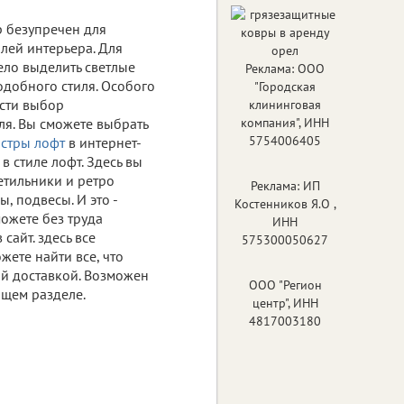
 безупречен для
лей интерьера. Для
ело выделить светлые
Реклама: ООО
одобного стиля. Особого
"Городская
ости выбор
клининговая
ля. Вы сможете выбрать
компания", ИНН
5754006405
стры лофт
в интернет-
в стиле лофт. Здесь вы
етильники и ретро
Реклама: ИП
, подвесы. И это -
Костенников Я.О ,
ожете без труда
ИНН
сайт. здесь все
575300050627
ете найти все, что
ой доставкой. Возможен
ООО "Регион
ющем разделе.
центр", ИНН
4817003180