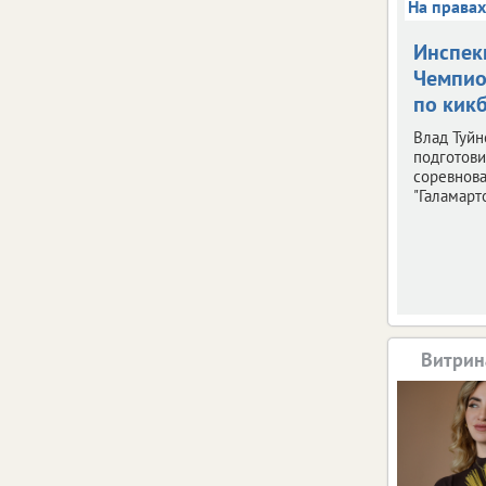
На права
Инспек
Чемпио
по кик
Влад Туйн
подготови
соревнов
"Галамарто
Витрин