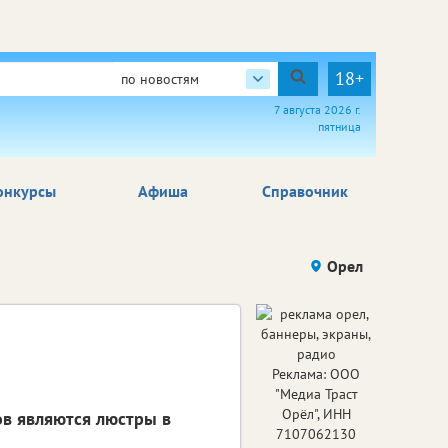
18+
по новостям
7 августа 2026 г.
пятница
онкурсы
Афиша
Справочник
Орел
Реклама: ООО
"Медиа Траст
Орёл", ИНН
в являются люстры в
7107062130