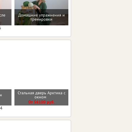
сле
Домашние упражнения и
Помощь в преодолении
тренировки
пищевых зависимостей
6
Стальная дверь Арктика с
н
Стальная дверь "Босфор"
окном
От 25000 руб.
От 56100 руб.
04