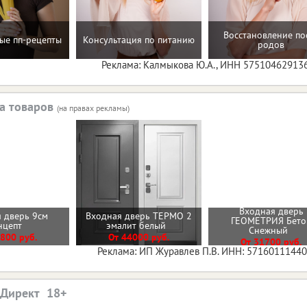
Восстановление по
ые пп-рецепты
Консультация по питанию
родов
Реклама: Калмыкова Ю.А., ИНН 57510462913
а товаров
(на правах рекламы)
Входная дверь
 дверь 9см
Входная дверь ТЕРМО 2
ГЕОМЕТРИЯ Бето
нцепт
эмалит белый
Снежный
800 руб.
От 44000 руб.
От 31700 руб.
Реклама: ИП Журавлев П.В. ИНН: 5716011144
.Директ