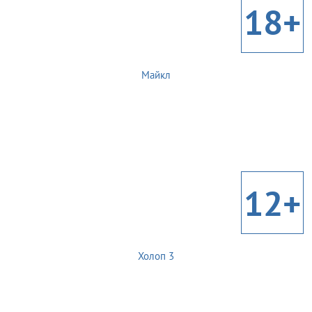
18+
Майкл
12+
Холоп 3