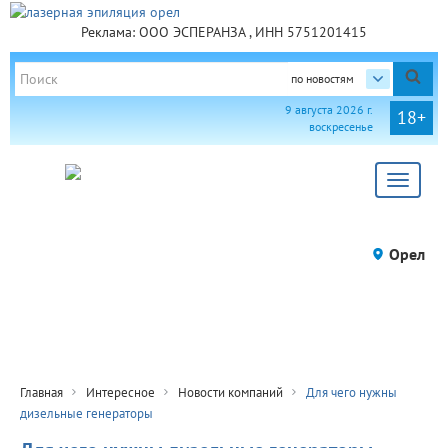
Реклама: ООО ЭСПЕРАНЗА , ИНН 5751201415
по новостям
9 августа 2026 г.
18+
воскресенье
Toggle
navigat
Орел
Главная
Интересное
Новости компаний
Для чего нужны
дизельные генераторы