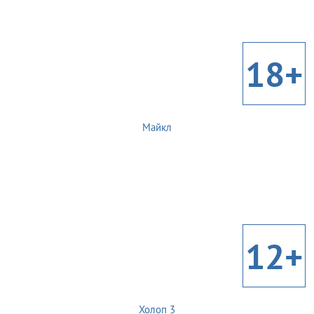
18+
Майкл
12+
Холоп 3