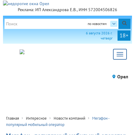
Реклама: ИП Александрова Е.В., ИНН 572004506826
по новостям
6 августа 2026 г.
18+
четверг
Toggle
navigat
Орел
Главная
Интересное
Новости компаний
Мегафон -
популярный мобильный оператор