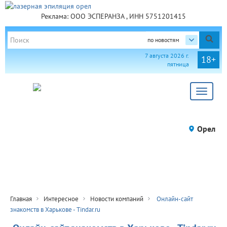
Реклама: ООО ЭСПЕРАНЗА , ИНН 5751201415
по новостям
7 августа 2026 г.
18+
пятница
Toggle
navigat
Орел
Главная
Интересное
Новости компаний
Онлайн-сайт
знакомств в Харькове - Tindar.ru