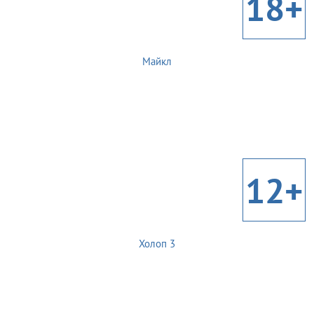
18+
Майкл
12+
Холоп 3