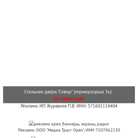
Стальная дверь "Север" (терморазрыв 3к)
От 38900 руб.
Реклама: ИП Журавлев П.В. ИНН: 571601114404
Реклама: ООО "Медиа Траст Орёл", ИНН 7107062130