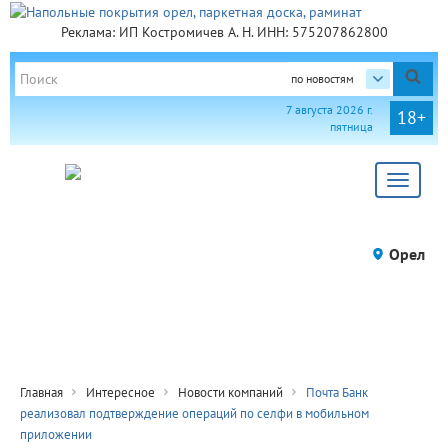
Реклама: ИП Костромичев А. Н. ИНН: 575207862800
по новостям
7 августа 2026 г.
18+
пятница
Toggle
navigat
Орел
Главная
Интересное
Новости компаний
Почта Банк
реализовал подтверждение операций по селфи в мобильном
приложении