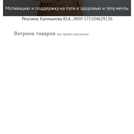
Мотивацию и поддержку на пути к здоровью и телу мечты
Реклама: Калмыкова Ю.А., ИНН 575104629136
Витрина товаров
(на правах рекламы)