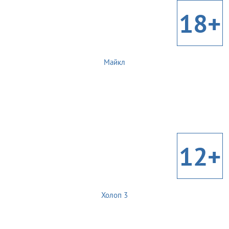
18+
Майкл
12+
Холоп 3