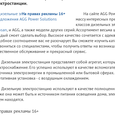
ектростанции.
На правах рекламы 16+
На сайте AGG Pow
массу интересных п
классов дизельных эл
osan
, и AGG, а также модели других серий. Ассортимент весьма
дый смоет сделать выбор. Высокое качество сочетается с адек
обное соотношение вас не разочарует. Вы сможете изучить ка
вониться со специалистами, чтобы получить ответы на возникши
ественное обслуживание и прекрасный сервис.
Дизельная электростанция представляет собой агрегат, кото
ктроснабжение. Его успешно используют в качестве вспомогат
очника электроэнергии в промышленной или бытовой сферах. 
тативная установка - с воздушным охлаждением.
Дизельную электростанцию используют в качестве полноценно
же она может быть и источником питания освещения дома, эл
ем находятся.
 правах рекламы 16+