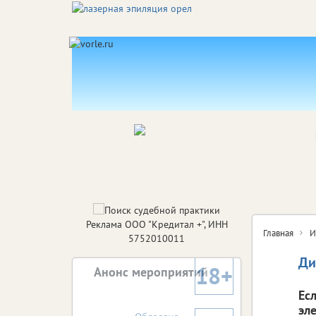
Реклама ООО "Кредитал +", ИНН
Главная
И
5752010011
Ди
18+
Анонс мероприятий
Ес
эл