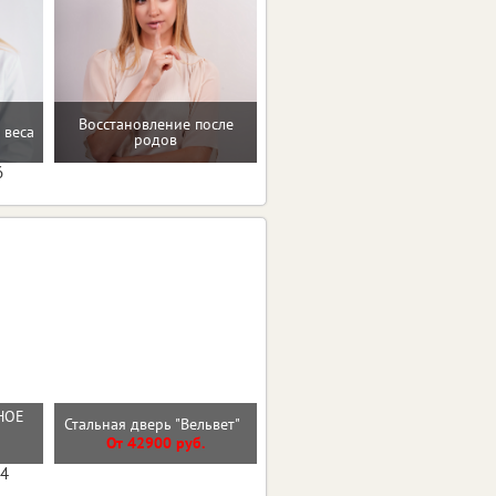
Восстановление после
 веса
Консультация по питанию
родов
6
Входная дверь
НОЕ
Стальная дверь "Вельвет"
ГЕОМЕТРИЯ Бетон
Снежный
От 42900 руб.
От 31700 руб.
04