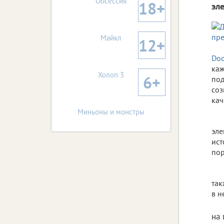
Обсессия
18+
эл
Майкл
12+
Do
каж
Холоп 3
6+
под
соз
кач
Миньоны и монстры
эле
ист
пор
так
в н
на