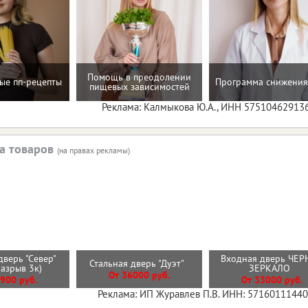
Помощь в преодолении
ые пп-рецепты
Программа снижения
пищевых зависимостей
Реклама: Калмыкова Ю.А., ИНН 57510462913
а товаров
(на правах рекламы)
дверь "Север"
Входная дверь ЧЕР
Стальная дверь "Дуэт"
разрыв 3к)
ЗЕРКАЛО
От 36000 руб.
900 руб.
От 33000 руб.
Реклама: ИП Журавлев П.В. ИНН: 5716011144