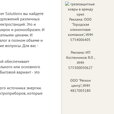
er Solutions вы найдете
редложений различных
Реклама: ООО
ектростанций. Это и
"Городская
 широк и разнообразен. И
клининговая
ватными ценами. И
компания", ИНН
5754006405
талог в полном объеме и
е вопросы. Для вас -
Реклама: ИП
Костенников Я.О ,
рый обеспечивает
ИНН
ельного или основного
575300050627
Бытовой вариант - это
ООО "Регион
центр", ИНН
го источника энергии.
4817003180
ектроприборов, которые