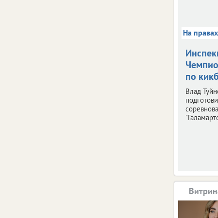
На права
Инспек
Чемпио
по кик
Влад Туйн
подготови
соревнов
"Галамарто
Витрин