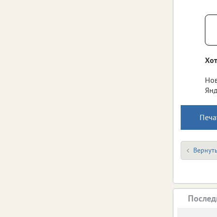
Хот
Нов
Янд
Печа
Вернуть
Послед