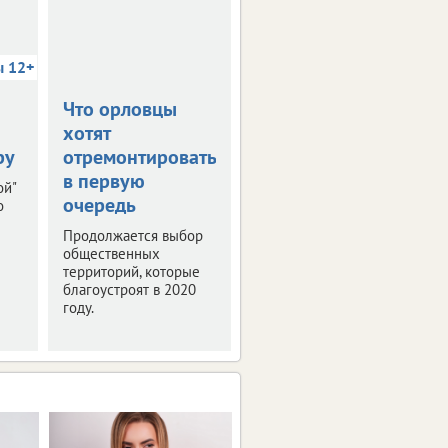
ы 12+
Что орловцы
В столице
хотят
Черноземья
ру
отремонтировать
прошла пресс-
в первую
конференция
ой"
очередь
"РИФ-Воронеж
о
2019"
Продолжается выбор
общественных
Мероприятие было
территорий, которые
посвящено деловой
благоустроят в 2020
программе и этапам
году.
подготовки фестиваля
интернет-технологий.