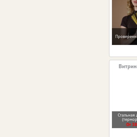
Проверенн
Витрин
Стальная 
(термо
От 38