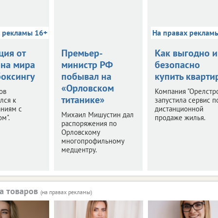
х рекламы 16+
На правах реклам
ция от
Премьер-
Как выгодно и
на мира
министр РФ
безопасно
боксингу
побывал на
купить кварти
«Орловском
ов
Компания "Орелстр
титанике»
лся к
запустила сервис п
аниям с
дистанционной
Михаил Мишустин дал
м".
продаже жилья.
распоряжения по
Орловскому
многопрофильному
медцентру.
а товаров
(на правах рекламы)