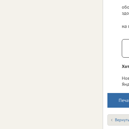
обо
здо
на
Хот
Нов
Янд
Печа
Вернуть