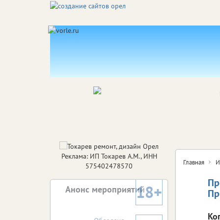
Реклама: ИП Токарев А.М., ИНН
Главная
И
575402478570
Пр
18+
Анонс мероприятий
Пр
Ко