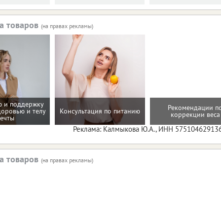
а товаров
(на правах рекламы)
 и поддержку
Рекомендации п
доровью и телу
Консультация по питанию
коррекции веса
ечты
Реклама: Калмыкова Ю.А., ИНН 57510462913
а товаров
(на правах рекламы)