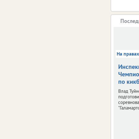
Послед
На права
Инспек
Чемпио
по кик
Влад Туйн
подготови
соревнов
"Галамарто