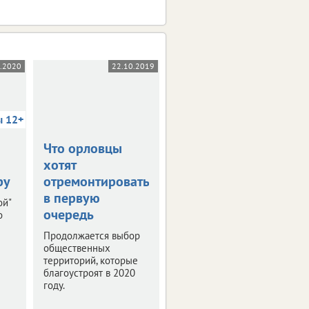
5.2020
22.10.2019
03.10.2019
ы 12+
Что орловцы
В столице
хотят
Черноземья
ру
отремонтировать
прошла пресс-
в первую
конференция
ой"
очередь
"РИФ-Воронеж
о
2019"
Продолжается выбор
общественных
Мероприятие было
территорий, которые
посвящено деловой
благоустроят в 2020
программе и этапам
году.
подготовки фестиваля
интернет-технологий.