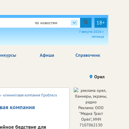
18+
по новостям
7 августа 2026 г.
пятница
онкурсы
Афиша
Справочник
Орел
 - клининговая компания Проблеск
овая компания
Реклама: ООО
"Медиа Траст
Орёл", ИНН
7107062130
хийное бедствие для