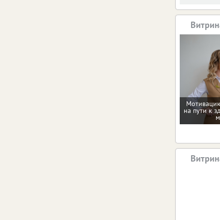
Витрин
Мотивацию
на пути к з
м
Витрин