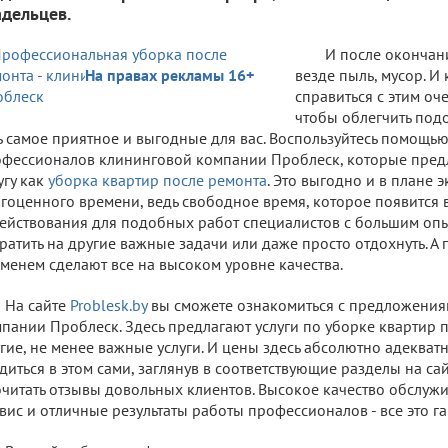
адельцев.
И после окончан
На правах рекламы 16+
везде пыль, мусор. И
справиться с этим оч
чтобы облегчить под
ь самое приятное и выгодные для вас. Воспользуйтесь помощь
фессионалов клининговой компании Проблеск, которые пред
угу как
уборка квартир после ремонта
. Это выгодно и в плане
гоценного времени, ведь свободное время, которое появится в
ействования для подобных работ специалистов с большим опы
ратить на другие важные задачи или даже просто отдохнуть. А
менем сделают все на высоком уровне качества.
На сайте
Problesk.by
вы сможете ознакомиться с предложени
пании Проблеск. Здесь предлагают услуги по уборке квартир п
гие, не менее важные услуги. И цены здесь абсолютно адекват
диться в этом сами, заглянув в соответствующие разделы на са
читать отзывы довольных клиентов. Высокое качество обслуж
вис и отличные результаты работы профессионалов - все это г