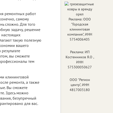
ия ремонтных работ
 конечно, самому
Реклама: ООО
ень сложно. Для того
"Городская
обную задачу, решение
клининговая
компания", ИНН
ю настоящих
5754006405
лагают такую полезную
 экономии вашего
 результате
Реклама: ИП
том, вы сможете
Костенников Я.О ,
 профессионалы тем
ИНН
575300050627
ями клининговой
ООО "Регион
осле ремонта, а также
центр", ИНН
ные. Вы сможете
4817003180
йте. Здесь можно
ивания, безупречный
арантировано для вас.