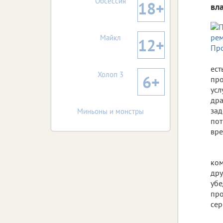
Обсессия
18+
вл
Майкл
12+
ест
Холоп 3
6+
про
усл
дра
зад
Миньоны и монстры
пот
вре
ком
дру
убе
про
сер