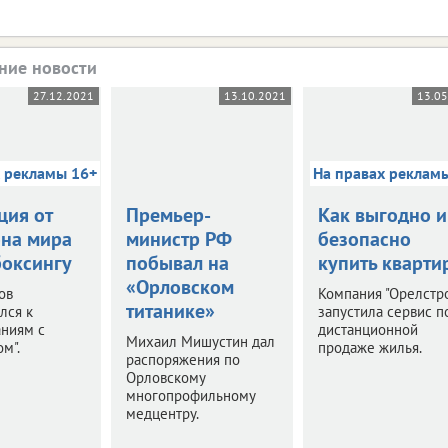
ние новости
27.12.2021
13.10.2021
13.0
х рекламы 16+
На правах реклам
ция от
Премьер-
Как выгодно и
на мира
министр РФ
безопасно
боксингу
побывал на
купить кварти
«Орловском
ов
Компания "Орелстр
титанике»
лся к
запустила сервис п
аниям с
дистанционной
Михаил Мишустин дал
м".
продаже жилья.
распоряжения по
Орловскому
многопрофильному
медцентру.