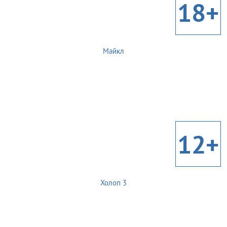
18+
Майкл
12+
Холоп 3