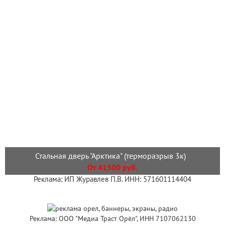
Стальная дверь "Арктика" (терморазрыв 3к)
От 41500 руб.
Реклама: ИП Журавлев П.В. ИНН: 571601114404
Реклама: ООО "Медиа Траст Орёл", ИНН 7107062130