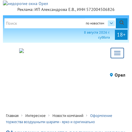
Реклама: ИП Александрова Е.В., ИНН 572004506826
по новостям
8 августа 2026 г.
18+
суббота
Toggle
navigat
Орел
Главная
Интересное
Новости компаний
Оформление
торжества воздушными шарами - ярко и оригинально