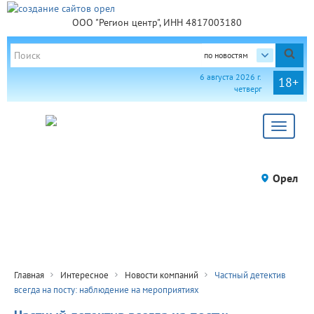
ООО "Регион центр", ИНН 4817003180
по новостям
6 августа 2026 г.
18+
четверг
Toggle
navigat
Орел
Главная
Интересное
Новости компаний
Частный детектив
всегда на посту: наблюдение на мероприятиях