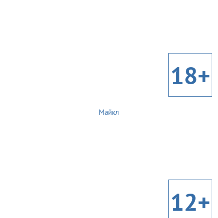
18+
Майкл
12+