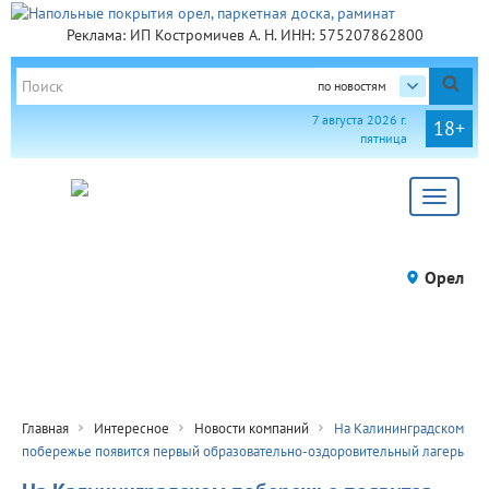
Реклама: ИП Костромичев А. Н. ИНН: 575207862800
по новостям
7 августа 2026 г.
18+
пятница
Toggle
navigat
Орел
Главная
Интересное
Новости компаний
На Калининградском
побережье появится первый образовательно-оздоровительный лагерь