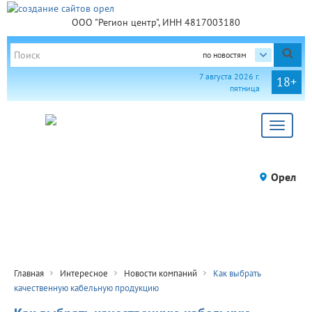
ООО "Регион центр", ИНН 4817003180
по новостям
7 августа 2026 г.
18+
пятница
Toggle
navigat
Орел
Главная
Интересное
Новости компаний
Как выбрать
качественную кабельную продукцию